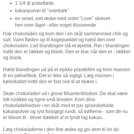
1 1/4 dl piskefløde
kakaopulver til "overtræk"
en sexet, sort æske med ordet "Love" skrevet
hen over låget - eller noget tilsvarende
Hak chokoladen og kom den i en skål sammenmed chili og
salt. Varm fløden op til kogepunktet og hæld den over
chokoladen. Lad blandingen stå et øjeblik. Rør i blandingen
indtil den er lækker og blank. Den er klar, når den er - lækker
og blank.
Hæld blandingen ud på et stykke plastikfilm og form massen
til en pølse/blok. Det er ikke så vigtigt. Læg massen i
køleskabet indtil den er fast nok til at skære i.
Skær chokoladen ud i grove firkanter/klodser. De skal være
lidt rustikke og ligne små brosten. Kom dine
chokoladeklodser i en skål med et par spiseskefulde
kakaopulver og ryst forsigtigt rundt, så trøflerne - som de nu
er blevet til - bliver dækket af et tyndt lag kakao.
Læg chokoladerne i den fine æske og giv dem til én du