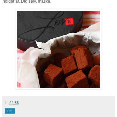
holder af. Dig selv, måske.
kl.
22.35
Del