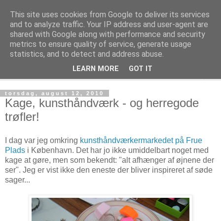
This site uses cookies from Google to deliver its services
Kage! Kage! Kage!
and to analyze traffic. Your IP address and user-agent are
shared with Google along with performance and security
metrics to ensure quality of service, generate usage
Kage, kultur og tanker
statistics, and to detect and address abuse.
LEARN MORE
GOT IT
▼
torsdag, august 12, 2010
Kage, kunsthåndværk - og herregode
trøfler!
I dag var jeg omkring
kunsthåndværkermarkedet på Frue
Plads
i København. Det har jo ikke umiddelbart noget med
kage at gøre, men som bekendt: "alt afhænger af øjnene der
ser". Jeg er vist ikke den eneste der bliver inspireret af søde
sager...