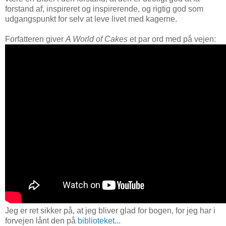
forstand af, inspireret og inspirerende, og rigtig god som
udgangspunkt for selv at leve livet med kagerne.
Forfatteren giver
A World of Cakes
et par ord med på vejen:
Jeg er ret sikker på, at jeg bliver glad for bogen, for jeg har i
forvejen lånt den på
biblioteket
...