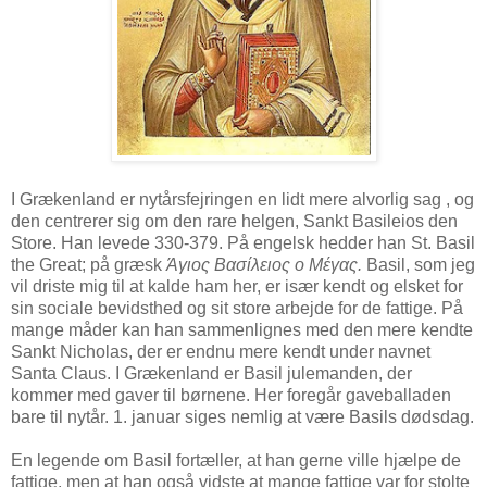
I Grækenland er nytårsfejringen en lidt mere alvorlig sag , og
den centrerer sig om den rare helgen, Sankt Basileios den
Store. Han levede 330-379. På engelsk hedder han St. Basil
the Great; på græsk
Άγιος Βασίλειος ο Μέγας.
Basil, som jeg
vil driste mig til at kalde ham her, er især kendt og elsket for
sin sociale bevidsthed og sit store arbejde for de fattige. På
mange måder kan han sammenlignes med den mere kendte
Sankt Nicholas, der er endnu mere kendt under navnet
Santa Claus. I Grækenland er Basil julemanden, der
kommer med gaver til børnene. Her foregår gaveballaden
bare til nytår. 1. januar siges nemlig at være Basils dødsdag.
En legende om Basil fortæller, at han gerne ville hjælpe de
fattige, men at han også vidste at mange fattige var for stolte