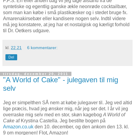
P.P.S. En eller anden dag vil jeg tage afstand fra de
syntetiske og egentlig ganske ækle neonrøde cocktailbær,
som man kan købe i små plastikæsker og i stedet bruge fx.
Amarenakirsebær eller kandisere nogen selv. Indtil videre
må jeg konstatere, at jeg har et nostalgisk og kærligt forhold
til Dr. Oetkers udgave.
kl.
22.21
6 kommentarer:
Del
tirsdag, december 20, 2011
"A World of Cake" - julegaven til mig
selv
Jeg er simpelthen SÅ nem at købe julegaver til. Jeg ved altid
lige præcis, hvad jeg ønsker mig, når jeg ser det. I år vil jeg
overraske mig selv med en stor, skøn kagebog
A World of
Cake
af Krystina Castella. Jeg bestilte bogen på
Amazon.co.uk
den 10. december, og den ankom den 13. kl.
9 om morgenen! Flot, Amazon!