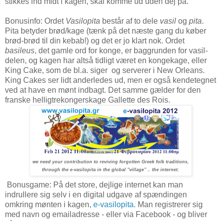
stikkes ind midt i kagen, skal komme ud uden dej på.
Bonusinfo: Ordet
Vasilopita
består af to dele
vasil
og
pita
.
Pita betyder brød/kage (tænk på det næste gang du køber
brød-brød til din kebab!) og det er jo klart nok. Ordet
basileus
, det gamle ord for konge, er baggrunden for vasil-
delen, og kagen har altså tidligt været en kongekage, eller
King Cake, som de bl.a. siger og serverer i New Orleans.
King Cakes ser lidt anderledes ud, men er også kendetegnet
ved at have en mønt indbagt. Det samme gælder for den
franske helligtrekongerskage Gallette des Rois.
we need your contribution to reviving forgotten Greek folk traditions,
through the e-vasilopita in the global "village" .. the internet.
Bonusgame: På det store, dejlige internet kan man
indrullere sig selv i en digital udgave af spændingen
omkring mønten i kagen,
e-vasilopita
. Man registrerer sig
med navn og emailadresse - eller via Facebook - og bliver