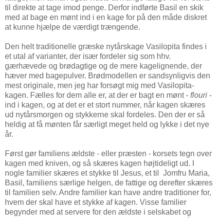
til direkte at tage imod penge. Derfor indførte Basil en skik
med at bage en mønt ind i en kage for på den måde diskret
at kunne hjælpe de værdigt trængende.
Den helt traditionelle græske nytårskage Vasilopita findes i
et utal af varianter, der især fordeler sig som hhv.
gærhævede og brødagtige og de mere kagelignende, der
hæver med bagepulver. Brødmodellen er sandsynligvis den
mest originale, men jeg har forsøgt mig med Vasilopita-
kagen. Fælles for dem alle er, at der er bagt en mønt -
flouri
-
ind i kagen, og at det er et stort nummer, når kagen skæres
ud nytårsmorgen og stykkerne skal fordeles. Den der er så
heldig at få mønten får særligt meget held og lykke i det nye
år.
Først gør familiens ældste - eller præsten - korsets tegn over
kagen med kniven, og så skæres kagen højtideligt ud. I
nogle familier skæres et stykke til Jesus, et til Jomfru Maria,
Basil, familiens særlige helgen, de fattige og derefter skæres
til familien selv. Andre familier kan have andre traditioner for,
hvem der skal have et stykke af kagen. Visse familier
begynder med at servere for den ældste i selskabet og