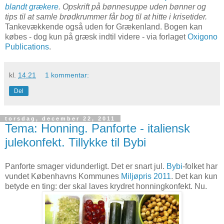
blandt grækere
. Opskrift på bønnesuppe uden bønner og
tips til at samle brødkrummer får bog til at hitte i krisetider.
Tankevækkende også uden for Grækenland. Bogen kan
købes - dog kun på græsk indtil videre - via forlaget
Oxigono
Publications
.
kl.
14.21
1 kommentar:
Del
torsdag, december 22, 2011
Tema: Honning. Panforte - italiensk
julekonfekt. Tillykke til Bybi
Panforte smager vidunderligt. Det er snart jul.
Bybi
-folket har
vundet Københavns Kommunes
Miljøpris 2011
. Det kan kun
betyde en ting: der skal laves krydret honningkonfekt. Nu.