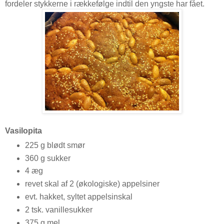
fordeler stykkerne i rækkefølge indtil den yngste har fået.
Vasilopita
225 g blødt smør
360 g sukker
4 æg
revet skal af 2 (økologiske) appelsiner
evt. hakket, syltet appelsinskal
2 tsk. vanillesukker
375 g mel