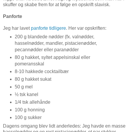
skuffer og skabe frem for at følge en opskrift slavisk.
Panforte
Jeg har lavet
panforte tidligere
. Her var opskriften:
200 g blandede nødder (fx. valnødder,
hasselnødder, mandler, pistacienødder,
pecannødder eller paranødder
80 g hakket, syltet appelsinskal eller
pomeransskal
8-10 hakkede cocktailbær
80 g hakket sukat
50 g mel
½ tsk kanel
1/4 tsk allehånde
100 g honning
100 g sukker
Dagens omgang blev lidt anderledes: Jeg havde en masse
hasselnødder og en rest pistacienødder, et par stykker