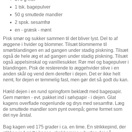
1 tsk. bagepulver
50 g smuttede mandler
2 spsk. sesamfrø
en - græsk - mønt
Pisk smør og sukker sammen til det bliver lyst. Del to af
æggene i hvider og blommer. Tilsæt blommerne til
smørblandingen en ad gangen under stadig piskning. Tilsæt
også de hele æg et ad gangen under stadig piskning. Tilsæt
også appelsinskal og vanillesukker. Rør mel og bagepulver i
blandingen. Pisk de resterende to æggehvider stive i en
anden skål og vend dem derefter i dejen. Det er ikke helt
nemt, for dejen er temmelig fast, men gør det så godt du kan.
Hæld dejen i en rund springform beklædt med bagepapir.
Gem mønten - evt. pakket ind i sølvpapir - i dejen. Glat
kagens overflade nogenlunde og drys med sesamfrø. Læg
de smuttede mandler som pynt ovenpå; gerne formet som
det nye årstal.
Bag kagen ved 175 grader i ca. en time. En strikkepind, der