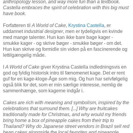
anthropology lesson, and way more fun than a textbook.
Castella embraces the spirit of celebration with this big must
have book.
Forfatteren til
A World of Cake
,
Krystina Castella
, er
uddannet
industrial designer
, men er tydeligvis en kvinde
med mange talenter. Hun kan ikke bare bage kager -
smukke kager - og skrive bøger - smukke bøger - om det.
Hun kan skrive og formidle sin viden på en fascinerende og
lettilgængelig måde.
I
A World of Cake
giver Krystina Castella indledningsvis en
god og fyldig historisk intro til fænomenet kage. Det er rent
guf for en kage-kloge-Åge som mig. Og hun har selvfølgelig
også blik for det, som er min særlige interesse, nemlig de
sammenhænge, som kagerne indgår i.
Cakes are rich with meaning and symbolism, inspired by the
celebrations that surround them. [...]
Why are fruitcakes
traditionally made for Christmas, and why would my friends
bring home a box of pineapple cakes from their trip to
Thailand? Why do Japanese street vendors in Brazil sell red
bean cakes alongside the local favorites and pineapple