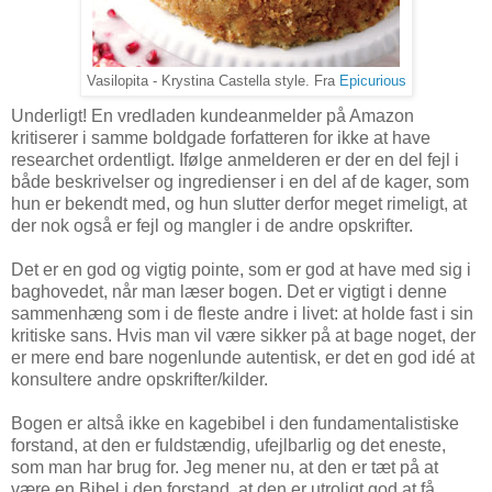
Vasilopita - Krystina Castella style. Fra
Epicurious
Underligt! En vredladen kundeanmelder på Amazon
kritiserer i samme boldgade forfatteren for ikke at have
researchet ordentligt. Ifølge anmelderen er der en del fejl i
både beskrivelser og ingredienser i en del af de kager, som
hun er bekendt med, og hun slutter derfor meget rimeligt, at
der nok også er fejl og mangler i de andre opskrifter.
Det er en god og vigtig pointe, som er god at have med sig i
baghovedet, når man læser bogen. Det er vigtigt i denne
sammenhæng som i de fleste andre i livet: at holde fast i sin
kritiske sans. Hvis man vil være sikker på at bage noget, der
er mere end bare nogenlunde autentisk, er det en god idé at
konsultere andre opskrifter/kilder.
Bogen er altså ikke en kagebibel i den fundamentalistiske
forstand, at den er fuldstændig, ufejlbarlig og det eneste,
som man har brug for. Jeg mener nu, at den er tæt på at
være en Bibel i den forstand, at den er utroligt god at få