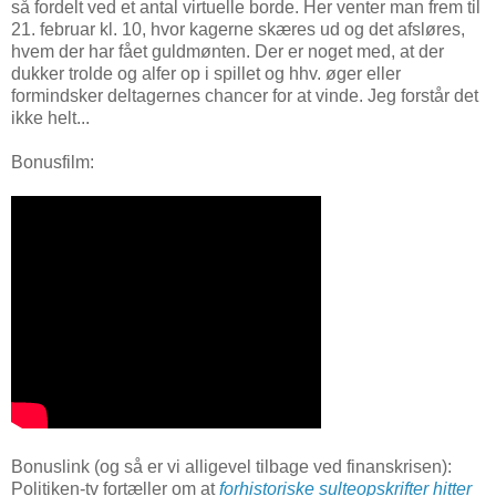
så fordelt ved et antal virtuelle borde. Her venter man frem til
21. februar kl. 10, hvor kagerne skæres ud og det afsløres,
hvem der har fået guldmønten. Der er noget med, at der
dukker trolde og alfer op i spillet og hhv. øger eller
formindsker deltagernes chancer for at vinde. Jeg forstår det
ikke helt...
Bonusfilm:
Bonuslink (og så er vi alligevel tilbage ved finanskrisen):
Politiken-tv fortæller om at
forhistoriske sulteopskrifter hitter