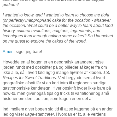
pudium?
I wanted to know, and I wanted to learn to choose the right
(or perfectly inappropriate) cake for the occation - whatever
the occation. What could be a better way to learn about food
history, cultural evolutions, religions, ingredients, and
techniques than through baking some cakes? So I launched
on my quest to explore the cakes of the world.
Amen
, siger jeg bare!
Hoveddelen af bogen er en geografisk arrangeret rejse
jorden rundt med opskrifter på og billeder af kager fra om
ikke alle, så i hvert fald rigtig mange hjørner af kloden.
150
Recipes for Sweet Traditions.
Ved begyndelsen af hvert
geografiske afsnit får vi en kort intro til regionens særlige
gastronomiske kendetegn. Hver opskrift byder ikke bare på
how-to, men giver også tips og tricks til variationer og små
historier om den tradition, som kagen er en del af.
Ind imellem giver bogen sig tid til at se kagerne på en anden
led og viser
kage-stamtræer
. Hvordan er fx. alle verdens