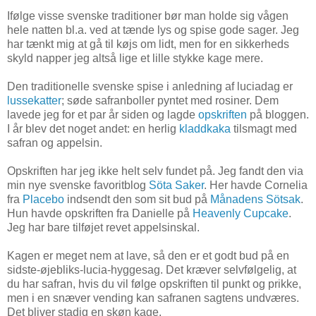
Ifølge visse svenske traditioner bør man holde sig vågen
hele natten bl.a. ved at tænde lys og spise gode sager. Jeg
har tænkt mig at gå til køjs om lidt, men for en sikkerheds
skyld napper jeg altså lige et lille stykke kage mere.
Den traditionelle svenske spise i anledning af luciadag er
lussekatter
; søde safranboller pyntet med rosiner. Dem
lavede jeg for et par år siden og lagde
opskriften
på bloggen.
I år blev det noget andet: en herlig
kladdkaka
tilsmagt med
safran og appelsin.
Opskriften har jeg ikke helt selv fundet på. Jeg fandt den via
min nye svenske favoritblog
Söta Saker
. Her havde Cornelia
fra
Placebo
indsendt den som sit bud på
Månadens Sötsak
.
Hun havde opskriften fra Danielle på
Heavenly Cupcake
.
Jeg har bare tilføjet revet appelsinskal.
Kagen er meget nem at lave, så den er et godt bud på en
sidste-øjebliks-lucia-hyggesag. Det kræver selvfølgelig, at
du har safran, hvis du vil følge opskriften til punkt og prikke,
men i en snæver vending kan safranen sagtens undværes.
Det bliver stadig en skøn kage.