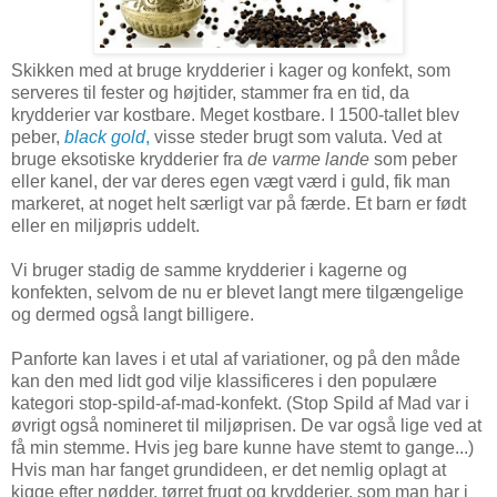
Skikken med at bruge krydderier i kager og konfekt, som
serveres til fester og højtider, stammer fra en tid, da
krydderier var kostbare. Meget kostbare. I 1500-tallet blev
peber,
black gold
,
visse steder brugt som valuta. Ved at
bruge eksotiske krydderier fra
de varme lande
som peber
eller kanel, der var deres egen vægt værd i guld, fik man
markeret, at noget helt særligt var på færde. Et barn er født
eller en miljøpris uddelt.
Vi bruger stadig de samme krydderier i kagerne og
konfekten, selvom de nu er blevet langt mere tilgængelige
og dermed også langt billigere.
Panforte kan laves i et utal af variationer, og på den måde
kan den med lidt god vilje klassificeres i den populære
kategori stop-spild-af-mad-konfekt. (Stop Spild af Mad var i
øvrigt også nomineret til miljøprisen. De var også lige ved at
få min stemme. Hvis jeg bare kunne have stemt to gange...)
Hvis man har fanget grundideen, er det nemlig oplagt at
kigge efter nødder, tørret frugt og krydderier, som man har i