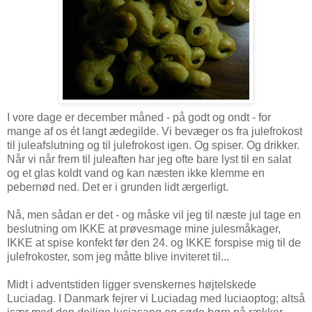
I vore dage er december måned - på godt og ondt - for
mange af os ét langt ædegilde. Vi bevæger os fra julefrokost
til juleafslutning og til julefrokost igen. Og spiser. Og drikker.
Når vi når frem til juleaften har jeg ofte bare lyst til en salat
og et glas koldt vand og kan næsten ikke klemme en
pebernød ned. Det er i grunden lidt ærgerligt.
Nå, men sådan er det - og måske vil jeg til næste jul tage en
beslutning om IKKE at prøvesmage mine julesmåkager,
IKKE at spise konfekt før den 24. og IKKE forspise mig til de
julefrokoster, som jeg måtte blive inviteret til...
Midt i adventstiden ligger svenskernes højtelskede
Luciadag. I Danmark fejrer vi Luciadag med luciaoptog; altså