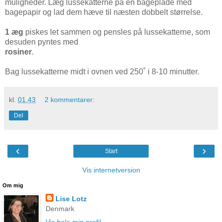
muligheder. Læg lussekatterne på en bageplade med
bagepapir og lad dem hæve til næsten dobbelt størrelse.
1 æg
piskes let sammen og pensles på lussekatterne, som
desuden pyntes med
rosiner
.
Bag lussekatterne midt i ovnen ved 250˚ i 8-10 minutter.
kl.
01.43
2 kommentarer:
Del
‹
›
Start
Vis internetversion
Om mig
Lise Lotz
Denmark
Vis hele min profil