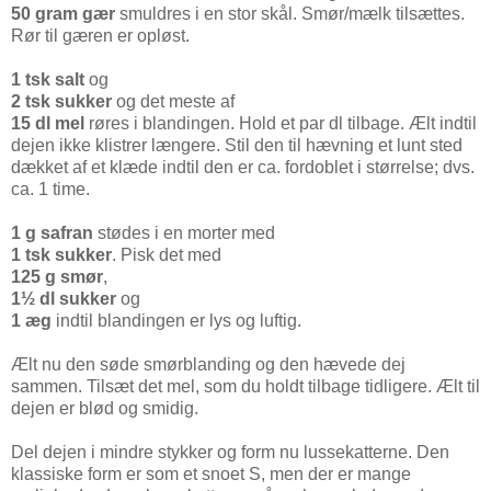
50 gram gær
smuldres i en stor skål. Smør/mælk tilsættes.
Rør til gæren er opløst.
1 tsk salt
og
2 tsk sukker
og det meste af
15 dl mel
røres i blandingen. Hold et par dl tilbage. Ælt indtil
dejen ikke klistrer længere. Stil den til hævning et lunt sted
dækket af et klæde indtil den er ca. fordoblet i størrelse; dvs.
ca. 1 time.
1 g safran
stødes i en morter med
1 tsk sukker
. Pisk det med
125 g smør
,
1½ dl sukker
og
1 æg
indtil blandingen er lys og luftig.
Ælt nu den søde smørblanding og den hævede dej
sammen. Tilsæt det mel, som du holdt tilbage tidligere. Ælt til
dejen er blød og smidig.
Del dejen i mindre stykker og form nu lussekatterne. Den
klassiske form er som et snoet S, men der er mange