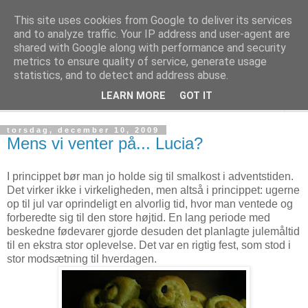
This site uses cookies from Google to deliver its services
Kage! Kage! Kage!
and to analyze traffic. Your IP address and user-agent are
shared with Google along with performance and security
metrics to ensure quality of service, generate usage
Kage, kultur og tanker
statistics, and to detect and address abuse.
LEARN MORE
GOT IT
▼
torsdag, december 10, 2009
Mens vi venter på... Lucia?
I princippet bør man jo holde sig til smalkost i adventstiden.
Det virker ikke i virkeligheden, men altså i princippet: ugerne
op til jul var oprindeligt en alvorlig tid, hvor man ventede og
forberedte sig til den store højtid. En lang periode med
beskedne fødevarer gjorde desuden det planlagte julemåltid
til en ekstra stor oplevelse. Det var en rigtig fest, som stod i
stor modsætning til hverdagen.