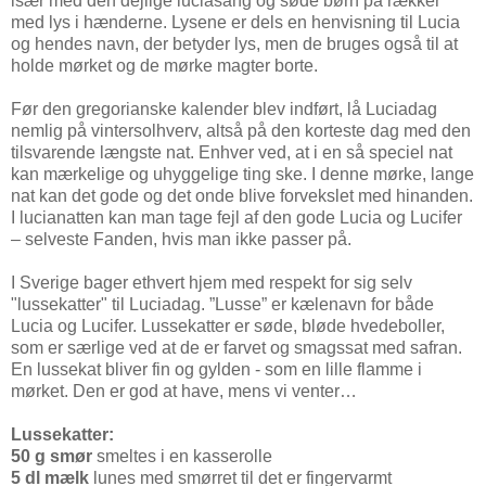
især med den dejlige luciasang og søde børn på rækker
med lys i hænderne. Lysene er dels en henvisning til Lucia
og hendes navn, der betyder lys, men de bruges også til at
holde mørket og de mørke magter borte.
Før den gregorianske kalender blev indført, lå Luciadag
nemlig på vintersolhverv, altså på den korteste dag med den
tilsvarende længste nat. Enhver ved, at i en så speciel nat
kan mærkelige og uhyggelige ting ske. I denne mørke, lange
nat kan det gode og det onde blive forvekslet med hinanden.
I lucianatten kan man tage fejl af den gode Lucia og Lucifer
– selveste Fanden, hvis man ikke passer på.
I Sverige bager ethvert hjem med respekt for sig selv
"lussekatter" til Luciadag. ”Lusse” er kælenavn for både
Lucia og Lucifer. Lussekatter er søde, bløde hvedeboller,
som er særlige ved at de er farvet og smagssat med safran.
En lussekat bliver fin og gylden - som en lille flamme i
mørket. Den er god at have, mens vi venter…
Lussekatter:
50 g smør
smeltes i en kasserolle
5 dl mælk
lunes med smørret til det er fingervarmt