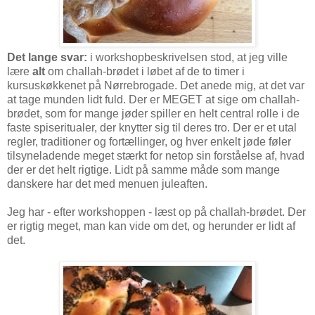
Det lange svar:
i workshopbeskrivelsen stod, at jeg ville
lære
alt
om challah-brødet i løbet af de to timer i
kursuskøkkenet på Nørrebrogade. Det anede mig, at det var
at tage munden lidt fuld. Der er MEGET at sige om challah-
brødet, som for mange jøder spiller en helt central rolle i de
faste spiseritualer, der knytter sig til deres tro. Der er et utal
regler, traditioner og fortællinger, og hver enkelt jøde føler
tilsyneladende meget stærkt for netop sin forståelse af, hvad
der er det helt rigtige. Lidt på samme måde som mange
danskere har det med menuen juleaften.
Jeg har - efter workshoppen - læst op på challah-brødet. Der
er rigtig meget, man kan vide om det, og herunder er lidt af
det.