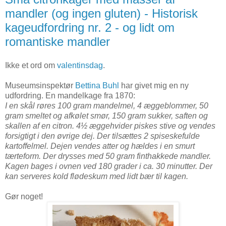
mandler (og ingen gluten) - Historisk
kageudfordring nr. 2 - og lidt om
romantiske mandler
Ikke et ord om
valentinsdag
.
Museumsinspektør
Bettina Buhl
har givet mig en ny
udfordring. En mandelkage fra 1870:
I en skål røres 100 gram mandelmel, 4 æggeblommer, 50
gram smeltet og afkølet smør, 150 gram sukker, saften og
skallen af en citron. 4½ æggehvider piskes stive og vendes
forsigtigt i den øvrige dej. Der tilsættes 2 spiseskefulde
kartoffelmel. Dejen vendes atter og hældes i en smurt
tærteform. Der drysses med 50 gram finthakkede mandler.
Kagen bages i ovnen ved 180 grader i ca. 30 minutter. Der
kan serveres kold flødeskum med lidt bær til kagen.
Gør noget!