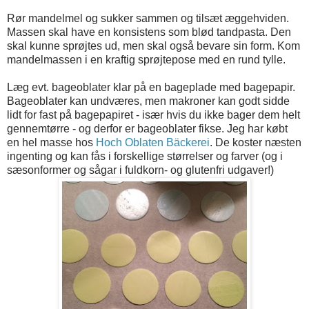
Rør mandelmel og sukker sammen og tilsæt æggehviden.
Massen skal have en konsistens som blød tandpasta. Den
skal kunne sprøjtes ud, men skal også bevare sin form. Kom
mandelmassen i en kraftig sprøjtepose med en rund tylle.
Læg evt. bageoblater klar på en bageplade med bagepapir.
Bageoblater kan undværes, men makroner kan godt sidde
lidt for fast på bagepapiret - især hvis du ikke bager dem helt
gennemtørre - og derfor er bageoblater fikse. Jeg har købt
en hel masse hos
Hoch Oblaten Bäckerei
. De koster næsten
ingenting og kan fås i forskellige størrelser og farver (og i
sæsonformer og sågar i fuldkorn- og glutenfri udgaver!)