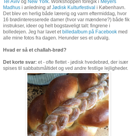
Tel Aviv
og
New York
. Workshoppen foregik i
Meyers
Madhus
i anledning af
Jødisk Kulturfestival
i København.
Det blev en herlig både lærerig og varm eftermiddag, hvor
16 brødinteresserede damer (hvor var mændene?) både fik
instrukser, ideer og helt bogstaveligt talt: fingrene i
bolledejen. Jeg har lavet et
billedalbum på Facebook
med
alle mine fotos fra dagen. Herunder ses et udvalg.
Hvad er så et challah-brød?
Det korte svar:
et - ofte flettet - jødisk hvedebrød, der især
spises til sabbatsmåltidet og ved andre festlige lejligheder.