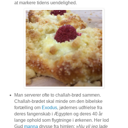
at markere tidens uendelighed.
Man serverer ofte to challah-brød sammen.
Challah-brødet skal minde om den bibelske
fortælling om
Exodus
, jødernes udfrielse fra
deres fangenskab i Ægypten og deres 40 år
lange ophold som flygtninge i ørkenen. Her lod
Gud
manna
drysse fra himlen:
»
Nu vil jeg lade