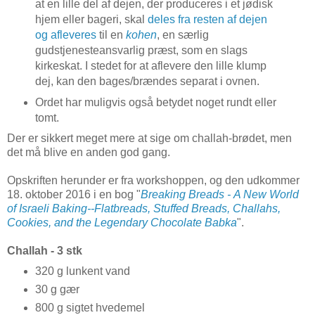
at en lille del af dejen, der produceres i et jødisk
hjem eller bageri, skal
deles fra resten af dejen
og afleveres
til en
kohen
, en særlig
gudstjenesteansvarlig præst, som en slags
kirkeskat. I stedet for at aflevere den lille klump
dej, kan den bages/brændes separat i ovnen.
Ordet har muligvis også betydet noget rundt eller
tomt.
Der er sikkert meget mere at sige om challah-brødet, men
det må blive en anden god gang.
Opskriften herunder er fra workshoppen, og den udkommer
18. oktober 2016 i en bog "
Breaking Breads - A New World
of Israeli Baking--Flatbreads, Stuffed Breads, Challahs,
Cookies, and the Legendary Chocolate Babka
"
.
Challah - 3 stk
320 g lunkent vand
30 g gær
800 g sigtet hvedemel