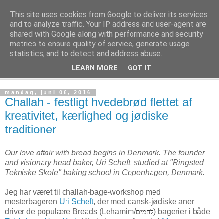
This site uses cookies from Google to deliver its services
Kage! Kage! Kage!
and to analyze traffic. Your IP address and user-agent are
shared with Google along with performance and security
metrics to ensure quality of service, generate usage
Kage, kultur og tanker
statistics, and to detect and address abuse.
LEARN MORE
GOT IT
▼
mandag, juni 06, 2016
Challah - festligt hvedebrød flettet af
kreativitet, kærlighed og jødiske
traditioner
Our love affair with bread begins in Denmark. The founder
and visionary head baker, Uri Scheft, studied at "Ringsted
Tekniske Skole" baking school in Copenhagen, Denmark.
Jeg har været til challah-bage-workshop med
mesterbageren
Uri Scheft
, der med dansk-jødiske aner
driver de populære Breads (Lehamim/
) bagerier i både
לחמים