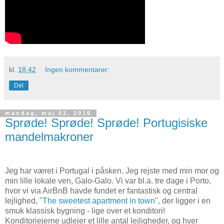
kl.
18.42
Ingen kommentarer:
Del
mandag, maj 02, 2016
Sprøde! Sprøde! Sprøde! Portugisiske
mandelmakroner
Jeg har været i Portugal i påsken. Jeg rejste med min mor og
min lille lokale ven, Galo-Galo. Vi var bl.a. tre dage i Porto,
hvor vi via AirBnB havde fundet er fantastisk og central
lejlighed, "
The sweetest apartment in town
", der ligger i en
smuk klassisk bygning - lige over et konditori!
Konditoriejerne udlejer et lille antal lejligheder, og hver