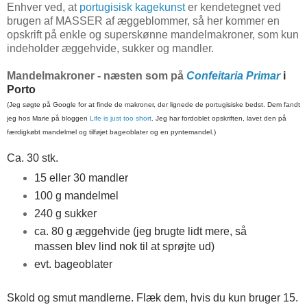
Enhver ved, at
portugisisk kagekunst
er kendetegnet ved
brugen af MASSER af æggeblommer, så her kommer en
opskrift på enkle og superskønne mandelmakroner, som kun
indeholder æggehvide, sukker og mandler.
Mandelmakroner - næsten som på
Confeitaria Primar
i
Porto
(Jeg søgte på Google for at finde de makroner, der lignede de portugisiske bedst. Dem fandt
jeg hos Marie på bloggen
Life is just too short
. Jeg har fordoblet opskriften, lavet den på
færdigkøbt mandelmel og tilføjet bageoblater og en pyntemandel.)
Ca. 30 stk.
15 eller 30 mandler
100 g mandelmel
240 g sukker
ca. 80 g æggehvide (jeg brugte lidt mere, så
massen blev lind nok til at sprøjte ud)
evt. bageoblater
Skold og smut mandlerne. Flæk dem, hvis du kun bruger 15.