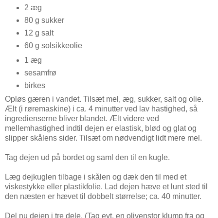
2 æg
80 g sukker
12 g salt
60 g solsikkeolie
1 æg
sesamfrø
birkes
Opløs gæren i vandet. Tilsæt mel, æg, sukker, salt og olie.
Ælt (i røremaskine) i ca. 4 minutter ved lav hastighed, så
ingredienserne bliver blandet. Ælt videre ved
mellemhastighed indtil dejen er elastisk, blød og glat og
slipper skålens sider. Tilsæt om nødvendigt lidt mere mel.
Tag dejen ud på bordet og saml den til en kugle.
Læg dejkuglen tilbage i skålen og dæk den til med et
viskestykke eller plastikfolie. Lad dejen hæve et lunt sted til
den næsten er hævet til dobbelt størrelse; ca. 40 minutter.
Del nu dejen i tre dele. (Tag evt. en olivenstor klump fra og