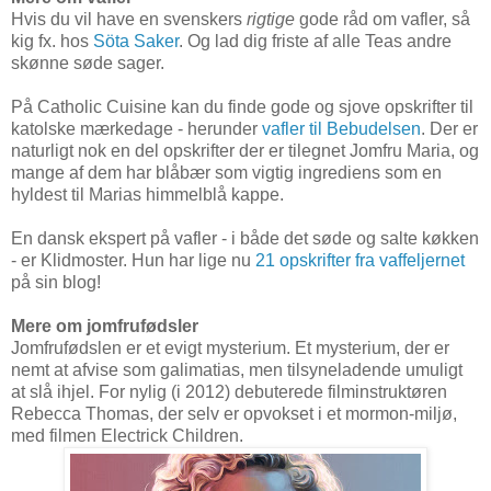
Hvis du vil have en svenskers
rigtige
gode råd om vafler, så
kig fx. hos
Söta Saker
. Og lad dig friste af alle Teas andre
skønne søde sager.
På Catholic Cuisine kan du finde gode og sjove opskrifter til
katolske mærkedage - herunder
vafler til Bebudelsen
. Der er
naturligt nok en del opskrifter der er tilegnet Jomfru Maria, og
mange af dem har blåbær som vigtig ingrediens som en
hyldest til Marias himmelblå kappe.
En dansk ekspert på vafler - i både det søde og salte køkken
- er Klidmoster. Hun har lige nu
21 opskrifter fra vaffeljernet
på sin blog!
Mere om jomfrufødsler
Jomfrufødslen er et evigt mysterium. Et mysterium, der er
nemt at afvise som galimatias, men tilsyneladende umuligt
at slå ihjel. For nylig (i 2012) debuterede filminstruktøren
Rebecca Thomas, der selv er opvokset i et mormon-miljø,
med filmen Electrick Children.