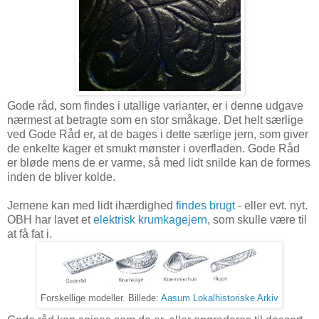
Gode råd, som findes i utallige varianter, er i denne udgave
nærmest at betragte som en stor småkage. Det helt særlige
ved Gode Råd er, at de bages i dette særlige jern, som giver
de enkelte kager et smukt mønster i overfladen. Gode Råd
er bløde mens de er varme, så med lidt snilde kan de formes
inden de bliver kolde.
Jernene kan med lidt ihærdighed
findes brugt
- eller evt. nyt.
OBH har lavet et
elektrisk krumkagejern
, som skulle være til
at få fat i.
Forskellige modeller. Billede:
Aasum Lokalhistoriske Arkiv