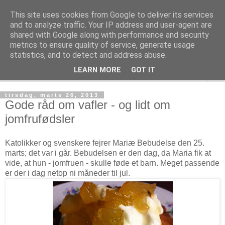
This site uses cookies from Google to deliver its services
Kage! Kage! Kage!
and to analyze traffic. Your IP address and user-agent are
shared with Google along with performance and security
metrics to ensure quality of service, generate usage
Kage, kultur og tanker
statistics, and to detect and address abuse.
LEARN MORE
GOT IT
▼
tirsdag, marts 26, 2013
Gode råd om vafler - og lidt om
jomfrufødsler
Katolikker og svenskere fejrer Mariæ Bebudelse den 25.
marts; det var i går. Bebudelsen er den dag, da Maria fik at
vide, at hun - jomfruen - skulle føde et barn. Meget passende
er der i dag netop ni måneder til jul.