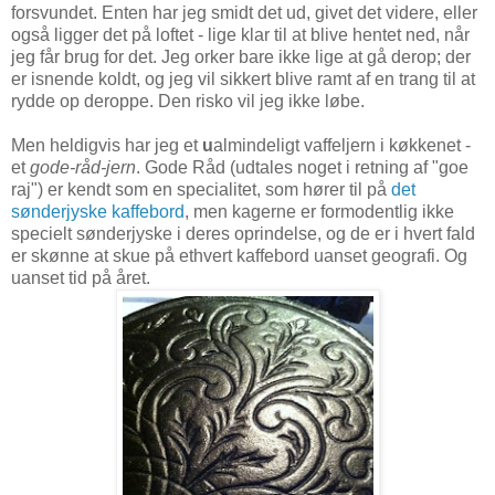
forsvundet. Enten har jeg smidt det ud, givet det videre, eller
også ligger det på loftet - lige klar til at blive hentet ned, når
jeg får brug for det. Jeg orker bare ikke lige at gå derop; der
er isnende koldt, og jeg vil sikkert blive ramt af en trang til at
rydde op deroppe. Den risko vil jeg ikke løbe.
Men heldigvis har jeg et
u
almindeligt vaffeljern i køkkenet -
et
gode-råd-jern
. Gode Råd (udtales noget i retning af "goe
raj") er kendt som en specialitet, som hører til på
det
sønderjyske kaffebord
, men kagerne er formodentlig ikke
specielt sønderjyske i deres oprindelse, og de er i hvert fald
er skønne at skue på ethvert kaffebord uanset geografi. Og
uanset tid på året.