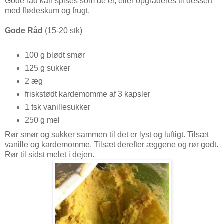
Gode råd kan spises som de er, eller opgraderes til dessert
med flødeskum og frugt.
Gode Råd
(15-20 stk)
100 g blødt smør
125 g sukker
2 æg
friskstødt kardemomme af 3 kapsler
1 tsk vanillesukker
250 g mel
Rør smør og sukker sammen til det er lyst og luftigt. Tilsæt
vanille og kardemomme. Tilsæt derefter æggene og rør godt.
Rør til sidst melet i dejen.