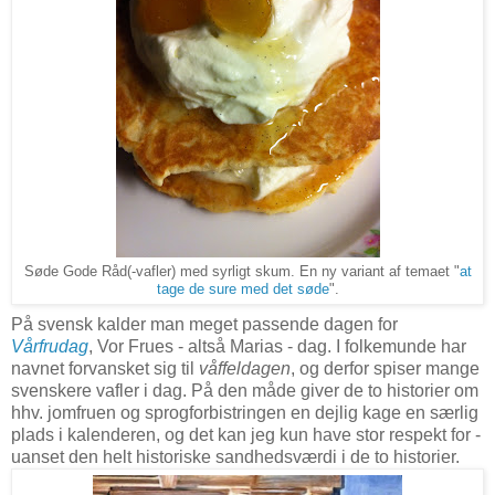
Søde Gode Råd(-vafler) med syrligt skum. En ny variant af temaet "
at
tage de sure med det søde
".
På svensk kalder man meget passende dagen for
Vårfrudag
, Vor Frues - altså Marias - dag. I folkemunde har
navnet forvansket sig til
våffeldagen
, og derfor spiser mange
svenskere vafler i dag. På den måde giver de to historier om
hhv. jomfruen og sprogforbistringen en dejlig kage en særlig
plads i kalenderen, og det kan jeg kun have stor respekt for -
uanset den helt historiske sandhedsværdi i de to historier.