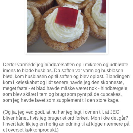
Derfor varmede jeg hindbærsaften op i mikroen og udblødte
imens to blade husblas. Da saften var varm og husblasen
blød, kom husblasen op til saften og blev opløst. Blandingen
kom i køleskabet og lidt senere havde jeg den skønneste,
meget faste - et blad havde måske været nok - hindbærgele,
som blev skåret i tern og brugt som pynt på de cupcakes,
som jeg havde lavet som supplement til den store kage.
(Og ja, jeg ved godt, at nu har jeg lagt i ovnen til, at JEG
bliver hånet, hvis jeg bruger et ord forkert. Mon ikke det går?
I hvert fald fik jeg en herlig anledning til at kigge nærmere på
et overset køkkenprodukt.)