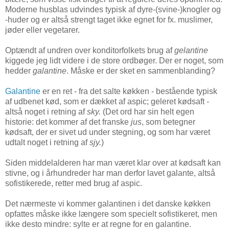
Moderne husblas udvindes typisk af dyre-(svine-)knogler og
-huder og er altså strengt taget ikke egnet for fx. muslimer,
jøder eller vegetarer.
Optændt af undren over konditorfolkets brug af
gelantine
kiggede jeg lidt videre i de store ordbøger. Der er noget, som
hedder
galantine
. Måske er der sket en sammenblanding?
Galantine
er en ret - fra det salte køkken - bestående typisk
af udbenet kød, som er dækket af aspic; geleret kødsaft -
altså noget i retning af
sky.
(Det ord har sin helt egen
historie: det kommer af det franske
jus
, som betegner
kødsaft, der er sivet ud under stegning, og som har været
udtalt noget i retning af
sjy.
)
Siden middelalderen har man været klar over at kødsaft kan
stivne, og i århundreder har man derfor lavet galante, altså
sofistikerede, retter med brug af aspic.
Det nærmeste vi kommer galantinen i det danske køkken
opfattes måske ikke længere som specielt sofistikeret, men
ikke desto mindre: sylte er at regne for en galantine.