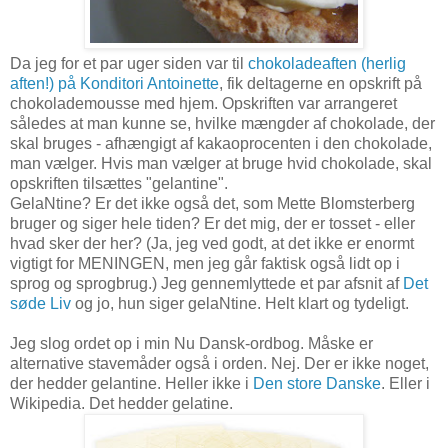
Da jeg for et par uger siden var til
chokoladeaften (herlig
aften!) på Konditori Antoinette
, fik deltagerne en opskrift på
chokolademousse med hjem. Opskriften var arrangeret
således at man kunne se, hvilke mængder af chokolade, der
skal bruges - afhængigt af kakaoprocenten i den chokolade,
man vælger. Hvis man vælger at bruge hvid chokolade, skal
opskriften tilsættes "gelantine".
GelaNtine? Er det ikke også det, som Mette Blomsterberg
bruger og siger hele tiden? Er det mig, der er tosset - eller
hvad sker der her? (Ja, jeg ved godt, at det ikke er enormt
vigtigt for MENINGEN, men jeg går faktisk også lidt op i
sprog og sprogbrug.) Jeg gennemlyttede et par afsnit af
Det
søde Liv
og jo, hun siger gelaNtine. Helt klart og tydeligt.
Jeg slog ordet op i min Nu Dansk-ordbog. Måske er
alternative stavemåder også i orden. Nej. Der er ikke noget,
der hedder gelantine. Heller ikke i
Den store Danske
. Eller i
Wikipedia. Det hedder gelatine.