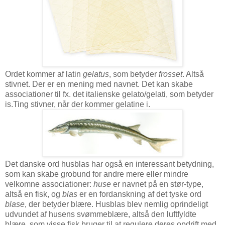
Ordet kommer af latin
gelatus
, som betyder
frosset
. Altså
stivnet. Der er en mening med navnet. Det kan skabe
associationer til fx. det italienske gelato/gelati, som betyder
is.Ting stivner, når der kommer gelatine i.
Det danske ord husblas har også en interessant betydning,
som kan skabe grobund for andre mere eller mindre
velkomne associationer:
huse
er navnet på en stør-type,
altså en fisk, og
blas
er en fordanskning af det tyske ord
blase
, der betyder blære. Husblas blev nemlig oprindeligt
udvundet af husens svømmeblære, altså den luftfyldte
blære, som visse fisk bruger til at regulere deres opdrift med.