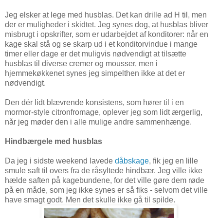
Jeg elsker at lege med husblas. Det kan drille ad H til, men
der er muligheder i skidtet. Jeg synes dog, at husblas bliver
misbrugt i opskrifter, som er udarbejdet af konditorer: når en
kage skal stå og se skarp ud i et konditorvindue i mange
timer eller dage er det muligvis nødvendigt at tilsætte
husblas til diverse cremer og mousser, men i
hjemmekøkkenet synes jeg simpelthen ikke at det er
nødvendigt.
Den dér lidt blævrende konsistens, som hører til i en
mormor-style citronfromage, oplever jeg som lidt ærgerlig,
når jeg møder den i alle mulige andre sammenhænge.
Hindbærgele med husblas
Da jeg i sidste weekend lavede
dåbskage
, fik jeg en lille
smule saft til overs fra de råsyltede hindbær. Jeg ville ikke
hælde saften på kagebundene, for det ville gøre dem røde
på en måde, som jeg ikke synes er så fiks - selvom det ville
have smagt godt. Men det skulle ikke gå til spilde.