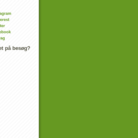
tagram
terest
ter
cebook
rag
t på besøg?