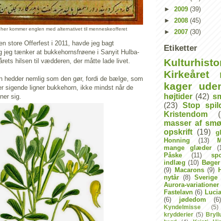
►
2009
(39)
►
2008
(45)
en her kommer englen med alternativet til menneskeofferet
►
2007
(30)
n store Offerfest i 2011, havde jeg bagt
Etiketter
g jeg tænker at bukkehornsfrøene i Sanyit Hulba-
Kulturhisto
ets hilsen til vædderen, der måtte lade livet.
Kirkeåret 
n hedder nemlig som den gør, fordi de bælge, som
kager ude
ter sigende ligner bukkehorn, ikke mindst når de
højtider
(42)
s
ner sig.
(23)
Stop spi
Kristendom
masser af smø
opskrift
(19)
g
Honning
(13)
mange glæder
(
Påske
(11)
sp
indlæg
(10)
Bøger
(9)
Macarons
(9)
H
nytår
(8)
Sverige
Aurora-variationer
Fastelavn
(6)
Luci
(6)
jødedom
(6)
Kyndelmisse
(5)
krydderier
(5)
Bryl