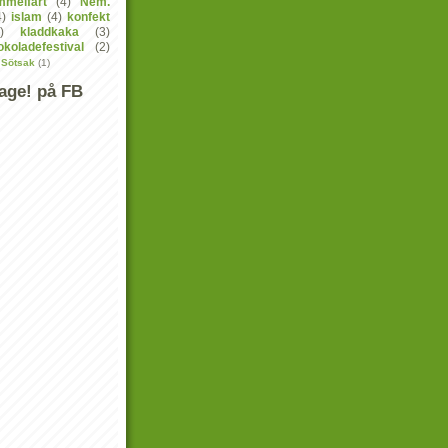
mmelfart
(4)
Nem.
4)
islam
(4)
konfekt
)
kladdkaka
(3)
koladefestival
(2)
 Sötsak
(1)
age! på FB