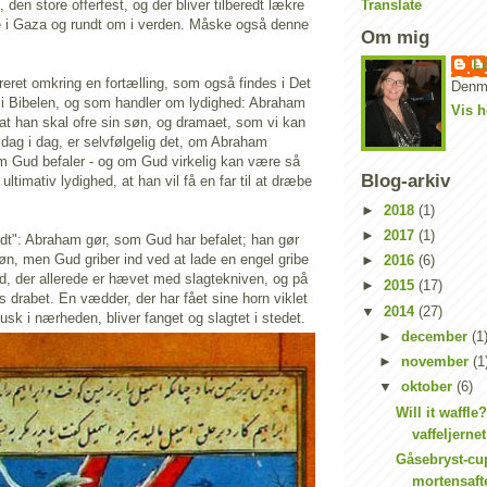
Translate
 den store offerfest, og der bliver tilberedt lækre
e i Gaza og rundt om i verden. Måske også denne
Om mig
Li
reret omkring en fortælling, som også findes i Det
Denm
i Bibelen, og som handler om lydighed: Abraham
Vis h
 at han skal ofre sin søn, og dramaet, som vi kan
 dag i dag, er selvfølgelig det, om Abraham
som Gud befaler - og om Gud virkelig kan være så
Blog-arkiv
ltimativ lydighed, at han vil få en far til at dræbe
►
2018
(1)
►
2017
(1)
odt": Abraham gør, som Gud har befalet; han gør
n søn, men Gud griber ind ved at lade en engel gribe
►
2016
(6)
d, der allerede er hævet med slagtekniven, og på
►
2015
(17)
drabet. En vædder, der har fået sine horn viklet
▼
2014
(27)
busk i nærheden, bliver fanget og slagtet i stedet.
►
december
(1
►
november
(1
▼
oktober
(6)
Will it waffl
vaffeljernet
Gåsebryst-cup
mortensaft