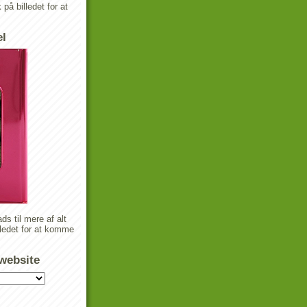
k på billedet for at
el
ds til mere af alt
lledet for at komme
 website