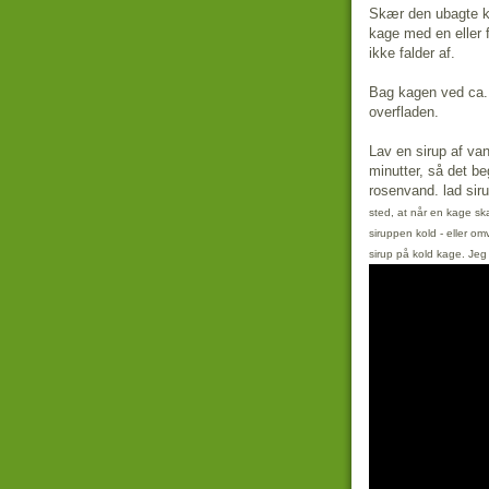
Skær den ubagte ka
kage med en eller 
ikke falder af.
Bag kagen ved ca. 
overfladen.
Lav en sirup af van
minutter, så det b
rosenvand. lad sir
sted, at når en kage sk
siruppen kold - eller om
sirup på kold kage. Je