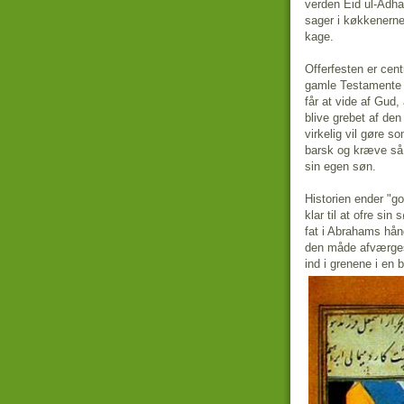
verden Eid ul-Adha,
sager i køkkenern
kage.
Offerfesten er cent
gamle Testamente 
får at vide af Gud,
blive grebet af den
virkelig vil gøre 
barsk og kræve så u
sin egen søn.
Historien ender "g
klar til at ofre si
fat i Abrahams hån
den måde afværges 
ind i grenene i en 