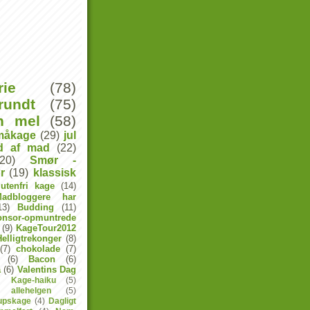
rie
(78)
rundt
(75)
n mel
(58)
måkage
(29)
jul
ld af mad
(22)
(20)
Smør -
r
(19)
klassisk
lutenfri kage
(14)
Madbloggere har
13)
Budding
(11)
onsor-opmuntrede
(9)
KageTour2012
elligtrekonger
(8)
(7)
chokolade
(7)
(6)
Bacon
(6)
a
(6)
Valentins Dag
Kage-haiku
(5)
allehelgen
(5)
lupskage
(4)
Dagligt