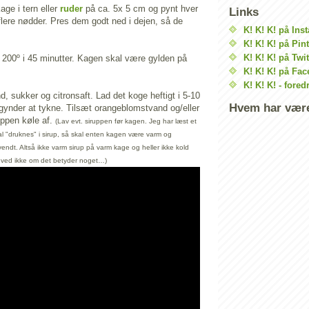
ge i tern eller
ruder
på ca. 5x 5 cm og pynt hver
Links
flere nødder. Pres dem godt ned i dejen, så de
K! K! K! på Ins
K! K! K! på Pin
K! K! K! på Twit
200º i 45 minutter. Kagen skal være gylden på
K! K! K! på Fa
K! K! K! - fored
d, sukker og citronsaft. Lad det koge heftigt i 5-10
Hvem har være
egynder at tykne. Tilsæt orangeblomstvand og/eller
uppen køle af.
(Lav evt. siruppen før kagen. Jeg har læst et
al "druknes" i sirup, så skal enten kagen være varm og
vendt. Altså ikke varm sirup på varm kage og heller ikke kold
g ved ikke om det betyder noget…)