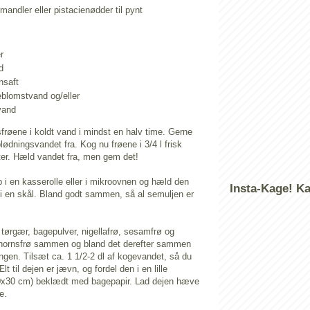
 mandler eller pistacienødder til pynt
r
d
nsaft
eblomstvand og/eller
vand
røene i koldt vand i mindst en halv time. Gerne
ødningsvandet fra. Kog nu frøene i 3/4 l frisk
ter. Hæld vandet fra, men gem det!
p i en kasserolle eller i mikroovnen og hæld den
Insta-Kage! K
i en skål. Bland godt sammen, så al semuljen er
 tørgær, bagepulver, nigellafrø, sesamfrø og
hornsfrø sammen og bland det derefter sammen
gen. Tilsæt ca. 1 1/2-2 dl af kogevandet, så du
lt til dejen er jævn, og fordel den i en lille
0x30 cm) beklædt med bagepapir. Lad dejen hæve
me.