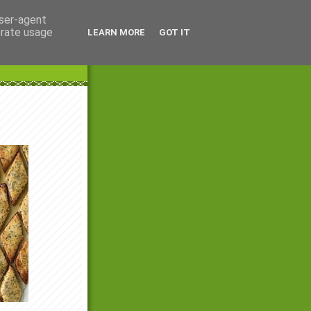
user-agent
erate usage
LEARN MORE
GOT IT