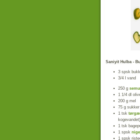
Saniyit Hulba - 
3 spsk bukk
3/4 l vand
250 g
semu
1 1/4 dl oliv
200 g mel
75 g sukker
1 tsk
tørgæ
kogevandet
1 tsk bagep
1 spsk
nige
1 spsk rist