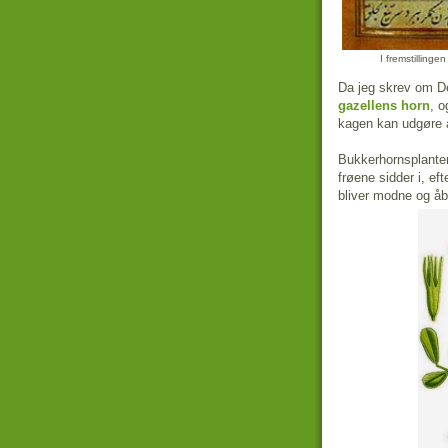
I fremstilling
Da jeg skrev om De
gazellens horn
, o
kagen kan udgøre år
Bukkerhornsplante
frøene sidder i, ef
bliver modne og åb