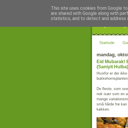
This site uses cookies from Google to 
are shared with Google along with per
Kage! K
statistics, and to detect and address 
Kage, kultur og 
Startside
Go
mandag, oktob
Eid Mubarak! 
(Saniyit Hulba
Hvorfor er der ikk
bukkehornsplanten i
De fleste, som ove
nok især som en af
mange variationsm
små hårde frø kan 
køkken.