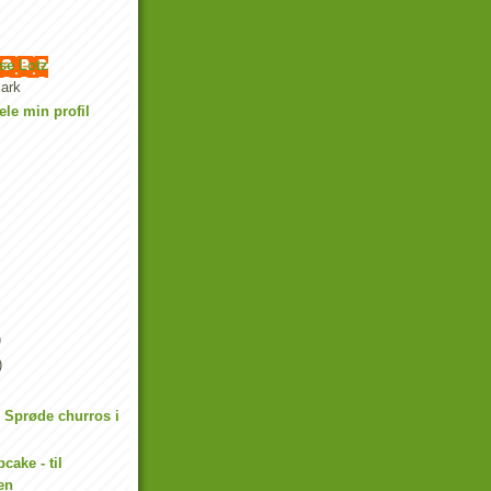
se Lotz
ark
ele min profil
)
)
e? Sprøde churros i
cake - til
en