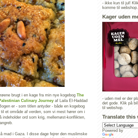
- ikke kun til jul! Kli
komme til webshop.
Kager uden m
røene brugt i en kage fra min nye kogebog
The
- uden mel er der pla
Palestinian Culinary Journey
af Laila El-Haddad
det gode. Klik på bi
ogen er - som titlen antyder - både en kogebog
til webshop.
e til et område af verden, som vi mest hører om i
Translate this
å indeholder ord som krig, mellemøst-konflikten,
tangreb.
Powered by
å mad i Gaza. I disse dage fejrer den muslimske