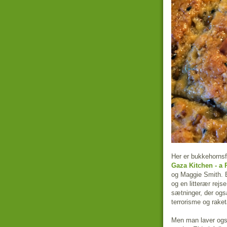
Her er bukkehornsf
Gaza Kitchen - a 
og Maggie Smith. B
og en litterær rejs
sætninger, der ogs
terrorisme og rake
Men man laver ogs