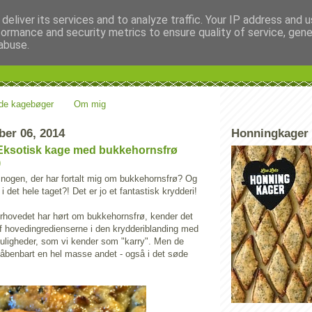
deliver its services and to analyze traffic. Your IP address and 
formance and security metrics to ensure quality of service, gen
age! Kage!
abuse.
tanker
de kagebøger
Om mig
er 06, 2014
Honningkager
Eksotisk kage med bukkehornsfrø
)
e nogen, der har fortalt mig om bukkehornsfrø? Og
 det hele taget?! Det er jo et fantastisk krydderi!
rhovedet har hørt om bukkehornsfrø, kender det
 hovedingredienserne i den krydderiblanding med
uligheder, som vi kender som "karry". Men de
åbenbart en hel masse andet - også i det søde