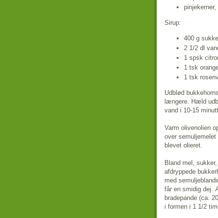
pinjekerner,
Sirup:
400 g sukke
2 1/2 dl van
1 spsk citro
1 tsk orang
1 tsk rosen
Udblød bukkehornsf
længere. Hæld udbl
vand i 10-15 minut
Varm olivenolien o
over semuljemelet 
blevet olieret.
Bland mel, sukker,
afdryppede bukker
med semuljeblandin
får en smidig dej. Æ
bradepande (ca. 2
i formen i 1 1/2 ti