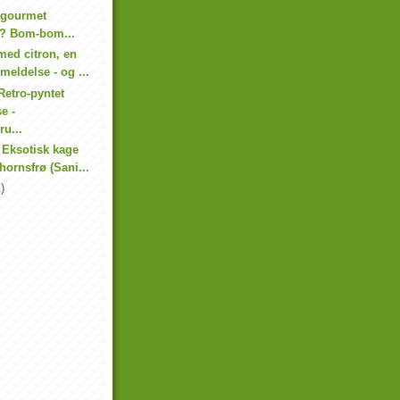
 gourmet
r? Bom-bom...
med citron, en
eldelse - og ...
Retro-pyntet
e -
u...
 Eksotisk kage
ornsfrø (Sani...
)