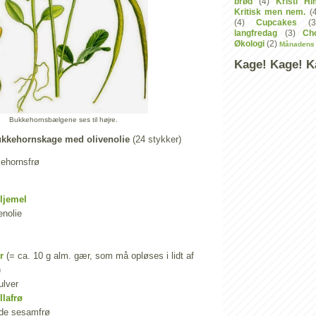
brød
(4)
Kristi Hi
Kritisk men nem.
(
(4)
Cupcakes
(3
langfredag
(3)
Cho
Økologi
(2)
Månadens
Kage! Kage! K
Bukkehornsbælgene ses til højre.
Bukkehornskage med olivenolie
(24 stykker)
ehornsfrø
ljemel
enolie
r
(= ca. 10 g alm. gær, som må opløses i lidt af
)
ulver
llafrø
ede sesamfrø