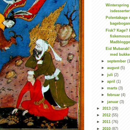
Winterspring
isdesserte
Polentakage 
bageboganm
Fisk? Kage? 
fiskemouss
Madblogger
Eid Mubarak!
med bukkeh
►
september
(1
►
august
(5)
►
juli
(2)
►
april
(1)
►
marts
(3)
►
februar
(4)
►
januar
(3)
►
2013
(29)
►
2012
(55)
►
2011
(76)
►
2010
(87)