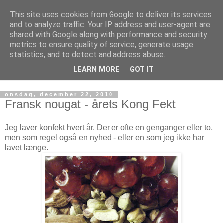
This site uses cookies from Google to deliver its services
Kage! Kage! Kage!
and to analyze traffic. Your IP address and user-agent are
shared with Google along with performance and security
metrics to ensure quality of service, generate usage
Kage, kultur og tanker
statistics, and to detect and address abuse.
LEARN MORE
GOT IT
▼
onsdag, december 22, 2010
Fransk nougat - årets Kong Fekt
Jeg laver konfekt hvert år. Der er ofte en genganger eller to,
men som regel også en nyhed - eller en som jeg ikke har
lavet længe.