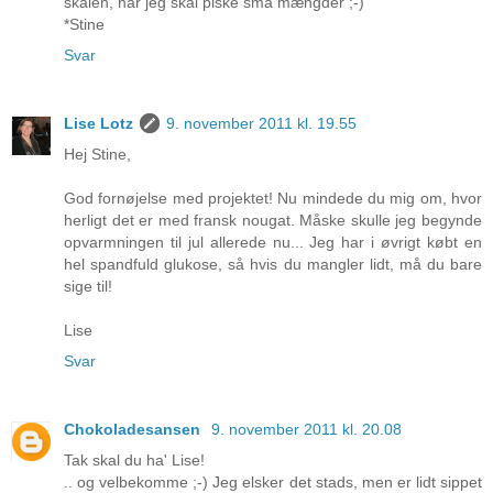
skålen, når jeg skal piske små mængder ;-)
*Stine
Svar
Lise Lotz
9. november 2011 kl. 19.55
Hej Stine,
God fornøjelse med projektet! Nu mindede du mig om, hvor
herligt det er med fransk nougat. Måske skulle jeg begynde
opvarmningen til jul allerede nu... Jeg har i øvrigt købt en
hel spandfuld glukose, så hvis du mangler lidt, må du bare
sige til!
Lise
Svar
Chokoladesansen
9. november 2011 kl. 20.08
Tak skal du ha' Lise!
.. og velbekomme ;-) Jeg elsker det stads, men er lidt sippet