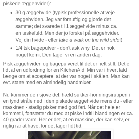
piskede æggehvider)
:
30 g æggehvide (typisk professionelle at veje
æggehviden. Jeg var fornuftig og gjorde det
samme; det svarede til 1 æggehvide minus ca.
en teskefuld. Men der jo forskel på æggehvider.
Vej din hvide - eller
take a walk on the wild side
!)
1/4 tsk bagepulver - don't ask why. Det er nok
noget kemi. Den tager vi en anden dag.
Pisk æggehviden og bagepulveret til det er helt stift. Det er
lidt af en udfordring for en KitchenAid. Min var i hvert fald
længe om at acceptere, at der var noget i skålen. Man kan
evt. starte med en almindelig håndmixer.
Nu kommer den sjove del: hæld sukker-honningsiruppen i
en tynd stråle ned i den piskede æggehvide mens du - eller
maskinen - stadig pisker med god fart. Når det hele er
kommet i, fortsætter du med at piske indtil blandingen er ca.
40 grader varm. Her er det, at en maskine, der kan selv, er
rigtig rar at have, for det tager lidt tid.