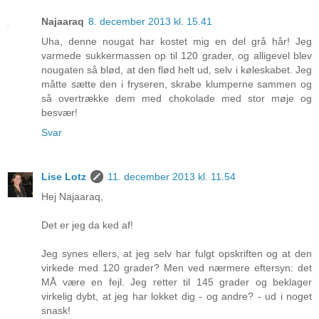
Najaaraq
8. december 2013 kl. 15.41
Uha, denne nougat har kostet mig en del grå hår! Jeg
varmede sukkermassen op til 120 grader, og alligevel blev
nougaten så blød, at den flød helt ud, selv i køleskabet. Jeg
måtte sætte den i fryseren, skrabe klumperne sammen og
så overtrække dem med chokolade med stor møje og
besvær!
Svar
Lise Lotz
11. december 2013 kl. 11.54
Hej Najaaraq,
Det er jeg da ked af!
Jeg synes ellers, at jeg selv har fulgt opskriften og at den
virkede med 120 grader? Men ved nærmere eftersyn: det
MÅ være en fejl. Jeg retter til 145 grader og beklager
virkelig dybt, at jeg har lokket dig - og andre? - ud i noget
snask!