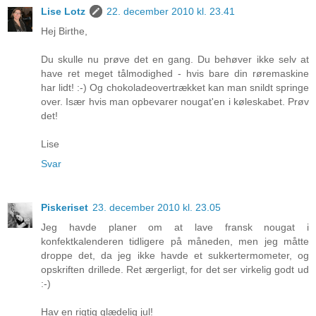
Lise Lotz
22. december 2010 kl. 23.41
Hej Birthe,
Du skulle nu prøve det en gang. Du behøver ikke selv at
have ret meget tålmodighed - hvis bare din røremaskine
har lidt! :-) Og chokoladeovertrækket kan man snildt springe
over. Især hvis man opbevarer nougat'en i køleskabet. Prøv
det!
Lise
Svar
Piskeriset
23. december 2010 kl. 23.05
Jeg havde planer om at lave fransk nougat i
konfektkalenderen tidligere på måneden, men jeg måtte
droppe det, da jeg ikke havde et sukkertermometer, og
opskriften drillede. Ret ærgerligt, for det ser virkelig godt ud
:-)
Hav en rigtig glædelig jul!