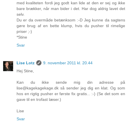
med kvaliteten fordi jeg godt kan lide at den er sej og ikke
bare brækker, når man bider i det. Har dog aldrig lavet det
selv.
Du er da overmåde betænksom :-D Jeg kunne da sagtens
gøre brug af en bette klump, hvis du pusher til rimelige
priser ;-)
*Stine
Svar
Lise Lotz
9. november 2011 kl. 20.44
Hej Stine,
Kan du ikke sende mig din adresse på
lise@kagekagekage.dk så sender jeg dig en klat. Og som
hos en rigtig pusher er første fix gratis... :-) (Se det som en
gave til en trofast læser.)
Lise
Svar