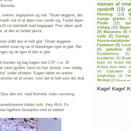
masser af smø
 flormelis
opskrift
(19)
g
Honning
(13)
 sukker, bagepulver og salt. Tilsæt æggene, det
mange glæder
(
ælk nok til at dejen kan samle sig. Fordel dejen
Påske
(11)
sp
3x33 cm beklædt med bagepapir. Pres dejen godt
indlæg
(10)
Bøger
, at den er fordelt jævnt.
(9)
Macarons
(9)
H
nytår
(8)
Sverige
Aurora-variationer
sten indtil den er helt glat. Tilsæt æggene,
Fastelavn
(6)
Luci
eltet smør og rør til blandingen igen er glat. Rør
(6)
jødedom
(6)
ngen og rør igen til den er glat.
Kyndelmisse
(5)
krydderier
(5)
Bryl
å bunden og bag kagen ved 175º i ca. 40
brød
(4)
Kristi Hi
Kritisk men nem.
(
al være gylden, have en fast skorpe, men stadig
(4)
Cupcakes
(3
lse" under skorpen. Kagen falder en anelse
langfredag
(3)
Cho
ommer ud af ovnen, men det er helt som det skal
Økologi
(2)
Månadens
Kage! Kage! K
 Drys den evt. med flormelis inden servering.
 amerikanerne kalder
rich
. Very Rich.
En
ske ligefrem forstærke med et
indeed.