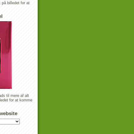
k på billedet for at
el
ds til mere af alt
lledet for at komme
 website