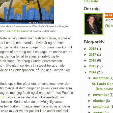
Translate
Om mig
Li
Denm
Vis h
r bl.a. deres Gateway-to-the-West Arch, Charles Lindberghs
kine "
Spirit of St. Louis
" og Gooey Butter Cake
ortoner sig naturligvis i fortidens tåger, og der er
Blog-arkiv
inger i omløb om, hvordan, hvornår og af hvem
t. En handler om en bager i St. Louis, der kom til
►
2018
(1)
ngden af smør og mel i en kage; en anden om en
►
2017
(1)
g, der tog fejl af to slags smørfyld og fik
►
2016
(6)
orkert kage. Det foregik under depressionen i
t måtte gå til spilde, så i stedet for at smide
►
2015
(17)
tåelse i skraldespanden, så røg den i ovnen - og
▼
2014
(27)
▼
december
(1
inde opskrifter på et utal af variationer over den
St. Louis Goo
gtig mange af dem bruger en
yellow cake mix
som
Bare navne
kagen, men jeg fandt også en opskrift hos Patricia
►
november
(1
rYum
(elsker vi hende ikke lidt allerede?!), som
►
oktober
(6)
a bunden. Sådan skal det selvfølgelig være -
 er helt forkert i mange amerikaneres øjne. De er
►
september
(1
 cake mix er vel for pokker ikke andet end mel,
►
august
(5)