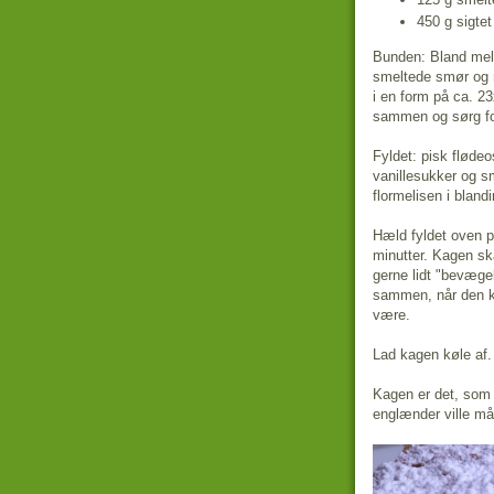
450 g sigtet
Bunden: Bland mel,
smeltede smør og m
i en form på ca. 2
sammen og sørg for
Fyldet: pisk flødeo
vanillesukker og sm
flormelisen i blandi
Hæld fyldet oven p
minutter. Kagen sk
gerne lidt "bevæge
sammen, når den k
være.
Lad kagen køle af.
Kagen er det, som
englænder ville må