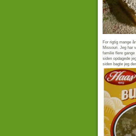
For rigtig mange år
Missouri. Jeg har 
familie flere gange
siden opdagede jeg
siden bagte jeg de