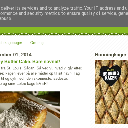
deliver its services and to analyze traffic. Your IP address and 
formance and security metrics to ensure quality of service, gen
age! Kage!
abuse.
tanker
de kagebøger
Om mig
mber 01, 2014
Honningkager
y Butter Cake. Bare navnet!
ra St. Louis. Sådan. Så ved vi, hvad vi går efter.
re: kagen lever på alle måder op til sit navn. Tag
 til og dyk ned i den skønneste, sødeste,
te og smørlækre kage EVER!