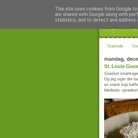
This site uses cookies from Google to 
are shared with Google along with per
Kage! K
statistics, and to detect and address 
Kage, kultur og 
Startside
Go
mandag, dece
St. Louis Gooe
Snasket smørkage f
Og jeg siger det ba
en stærk kop kaffe
blødeste, sprødes