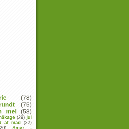
rie
(78)
rundt
(75)
n mel
(58)
måkage
(29)
jul
ld af mad
(22)
(20)
Smør -