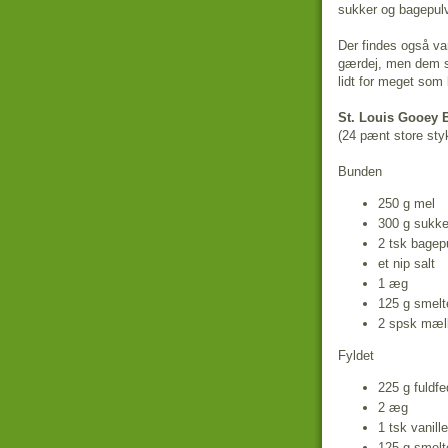
sukker og bagepulv
Der findes også va
gærdej, men dem sp
lidt for meget som
St. Louis Gooey 
(24 pænt store styk
Bunden
250 g mel
300 g sukke
2 tsk bagep
et nip salt
1 æg
125 g smelt
2 spsk mælk 
Fyldet
225 g fuldfe
2 æg
1 tsk vanill
125 g smelt