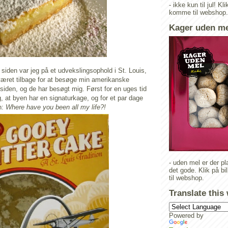
- ikke kun til jul! Kli
komme til webshop.
Kager uden m
 siden var jeg på et udvekslingsophold i St. Louis,
været tilbage for at besøge min amerikanske
 siden, og de har besøgt mig. Først for en uges tid
, at byen har en signaturkage, og for et par dage
n:
Where have you been all my life?!
- uden mel er der pla
det gode. Klik på bi
til webshop.
Translate this
Powered by