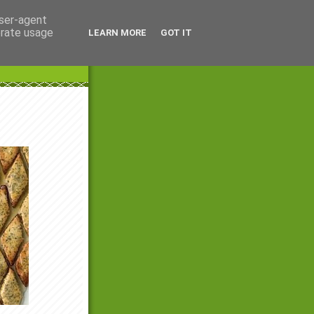
user-agent
erate usage
LEARN MORE
GOT IT