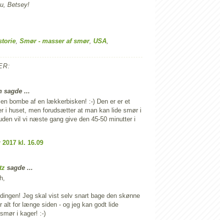
ou, Betsey!
storie
,
Smør - masser af smør
,
USA
,
ER:
 sagde ...
en bombe af en lækkerbisken! :-) Den er er et
r i huset, men forudsætter at man kan lide smør i
den vil vi næste gang give den 45-50 minutter i
 2017 kl. 16.09
tz
sagde ...
h,
ldingen! Jeg skal vist selv snart bage den skønne
r alt for længe siden - og jeg kan godt lide
mør i kager! :-)