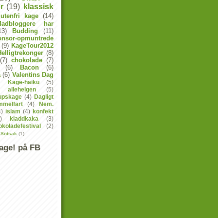
r
(19)
klassisk
lutenfri kage
(14)
Madbloggere har
13)
Budding
(11)
onsor-opmuntrede
(9)
KageTour2012
elligtrekonger
(8)
(7)
chokolade
(7)
(6)
Bacon
(6)
a
(6)
Valentins Dag
Kage-haiku
(5)
allehelgen
(5)
lupskage
(4)
Dagligt
mmelfart
(4)
Nem.
4)
islam
(4)
konfekt
)
kladdkaka
(3)
koladefestival
(2)
 Sötsak
(1)
age! på FB