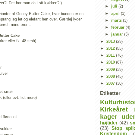
er?! Det har man da i sit køkken?!)
►
juli
(2)
►
april
(1)
rianter af Gooey Butter Cake, hvor bunden er en
rang jeg let og elefant hen over. Gærdej lyder
►
marts
(3)
 brød i mine ører…
►
februar
(4)
►
januar
(3)
Butter Cake
ker eller fx. 48 små)
►
2013
(29)
►
2012
(55)
►
2011
(76)
►
2010
(87)
r
►
2009
(39)
ulver
►
2008
(45)
►
2007
(30)
et smør
Etiketter
(eller evt. lidt mere)
Kulturhisto
Kirkeåret 
kager ude
d flødeost
højtider
(42)
s
(23)
Stop spi
esukker
Kristendom
et smør