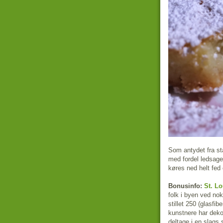
Som antydet fra st
med fordel ledsages 
køres ned helt fed 
Bonusinfo:
St. Lo
folk i byen ved nok
stillet 250 (glasfi
kunstnere har deko
deltage i en slags 