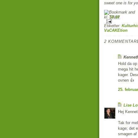
sweet one is for y
kl.
17.37
Etiketter:
Kulturhi
VaCAKEtion
2 KOMMENTAR
Kenneth
Hold da op 
mega hit he
kager. Desu
ovnen 👍
25. februar
Lise Lo
Hej Kennet
Tak for me
kage; det e
smagen af s