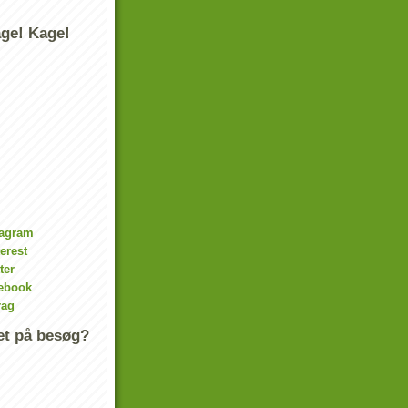
age! Kage!
tagram
terest
ter
cebook
rag
t på besøg?