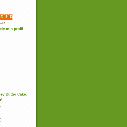
se Lotz
ark
ele min profil
)
ey Butter Cake.
t!
)
)