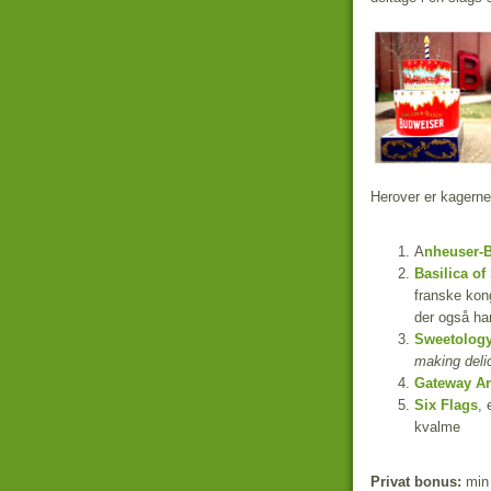
Herover er kagerne
A
nheuser-B
Basilica of
franske kon
der også har
Sweetolog
making deli
Gateway A
Six Flags
,
kvalme
Privat bonus:
min 