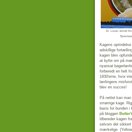
St. Louis: kendt fo
flyvemas
Kagens oprindelse f
adskillige fortæll
kagen blev opfunde
at bytte om på mæ
nyansat bagerlærlin
forberedt en helt f
1930'erne, hvor inte
lærlingens misfors
blev en succes!
På nettet kan man f
smørrige kage. Ri
basis for bunden i 
på bloggen
Butte
tilbereder kagen fr
selvom det sikkert
mærkelige. (Yellow