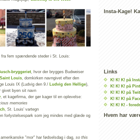
Insta-Kage! K
 fra fem spændende steder i St. Louis:
Links
usch-bryggeriet
, hvor der brygges Budweiser
 Saint Louis
, domkirken navngivet efter den
K! K! K! på Ins
ge Louis IX (Ludvig den 9./
Ludvig den Hellige
),
K! K! K! på Pin
 givet byen sit navn
K! K! K! på Twit
y
, et kagefirma, der gør kager til en oplevelse:
K! K! K! på Fa
cious memories
K! K! K! - fored
rch
, St. Louis' vartegn
Hvem har være
 en forlystelsespark som jeg mindes med glæde og
amerikanske "mor" har fødselsdag i dag,
so this