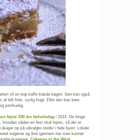
arten vil en kop kaffe klæde kagen. Den kan også
af lidt frisk, syrlig frugt. Eller den kan bare
og jomfruelig.
uis fejrer 250 års fødselsdag
i 2014. De kloge
, hvordan sådan en fest skal fejres, så der er
ber-)kager op på udvalgte steder i hele byen. Lokale
reret kagerne og året igennem har man kunnet
skatte-/kagejagt,
Cakeway to the West
.