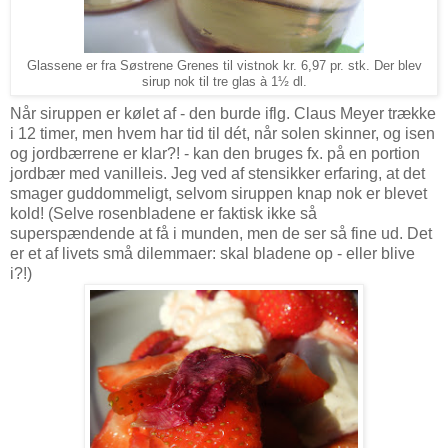
Glassene er fra Søstrene Grenes til vistnok kr. 6,97 pr. stk. Der blev
sirup nok til tre glas à 1½ dl.
Når siruppen er kølet af - den burde iflg. Claus Meyer trække
i 12 timer, men hvem har tid til dét, når solen skinner, og isen
og jordbærrene er klar?! - kan den bruges fx. på en portion
jordbær med vanilleis. Jeg ved af stensikker erfaring, at det
smager guddommeligt, selvom siruppen knap nok er blevet
kold! (Selve rosenbladene er faktisk ikke så
superspændende at få i munden, men de ser så fine ud. Det
er et af livets små dilemmaer: skal bladene op - eller blive
i?!)