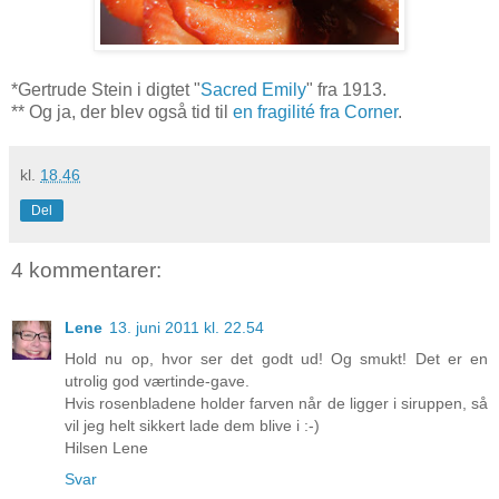
*Gertrude Stein i digtet "
Sacred Emily
" fra 1913.
** Og ja, der blev også tid til
en fragilité fra Corner
.
kl.
18.46
Del
4 kommentarer:
Lene
13. juni 2011 kl. 22.54
Hold nu op, hvor ser det godt ud! Og smukt! Det er en
utrolig god værtinde-gave.
Hvis rosenbladene holder farven når de ligger i siruppen, så
vil jeg helt sikkert lade dem blive i :-)
Hilsen Lene
Svar