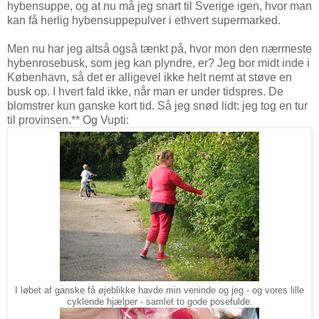
hybensuppe, og at nu må jeg snart til Sverige igen, hvor man
kan få herlig hybensuppepulver i ethvert supermarked.
Men nu har jeg altså også tænkt på, hvor mon den nærmeste
hybenrosebusk, som jeg kan plyndre, er? Jeg bor midt inde i
København, så det er alligevel ikke helt nemt at støve en
busk op. I hvert fald ikke, når man er under tidspres. De
blomstrer kun ganske kort tid. Så jeg snød lidt: jeg tog en tur
til provinsen.** Og Vupti:
I løbet af ganske få øjeblikke havde min veninde og jeg - og vores lille
cyklende hjælper - samlet to gode posefulde.