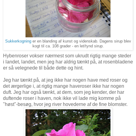
Sukkerkogning
er en blanding af kunst og videnskab. Dagens sirup blev
kogt til ca. 108 grader - en let/tynd sirup.
Hybenroser vokser nærmest som ukrudt rigtig mange steder
i landet, landet, men jeg har aldrig tænkt på, at rosenbladene
er så velegnede til både dette og hint.
Jeg har tænkt på, at jeg ikke har nogen have med roser og
det ærgerlige i, at rigtig mange haveroser ikke har nogen
duft. Jeg har også tænkt, at dem, som jeg kender, der har
duftende roser i haven, nok ikke vil lade mig komme på
"høst"-besøg, hvor jeg river hovederne af de fine blomster.