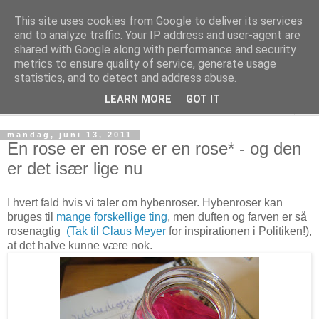
This site uses cookies from Google to deliver its services
Kage! Kage! Kage!
and to analyze traffic. Your IP address and user-agent are
shared with Google along with performance and security
metrics to ensure quality of service, generate usage
Kage, kultur og tanker
statistics, and to detect and address abuse.
LEARN MORE
GOT IT
▼
mandag, juni 13, 2011
En rose er en rose er en rose* - og den
er det især lige nu
I hvert fald hvis vi taler om hybenroser. Hybenroser kan
bruges til
mange forskellige ting
, men duften og farven er så
rosenagtig
(Tak til Claus Meyer
for inspirationen i Politiken!),
at det halve kunne være nok.