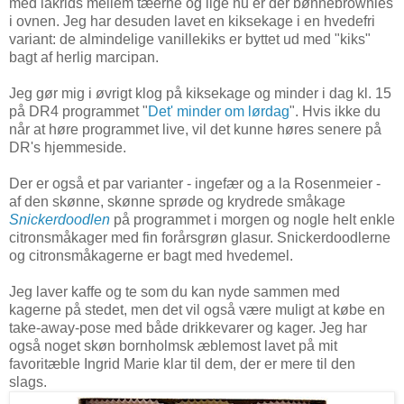
med lakrids mellem tæerne og lige nu er der bønnebrownies
i ovnen. Jeg har desuden lavet en kiksekage i en hvedefri
variant: de almindelige vanillekiks er byttet ud med "kiks"
bagt af herlig marcipan.
Jeg gør mig i øvrigt klog på kiksekage og minder i dag kl. 15
på DR4 programmet "
Det' minder om lørdag
". Hvis ikke du
når at høre programmet live, vil det kunne høres senere på
DR's hjemmeside.
Der er også et par varianter - ingefær og a la Rosenmeier -
af den skønne, skønne sprøde og krydrede småkage
Snickerdoodlen
på programmet i morgen og nogle helt enkle
citronsmåkager med fin forårsgrøn glasur. Snickerdoodlerne
og citronsmåkagerne er bagt med hvedemel.
Jeg laver kaffe og te som du kan nyde sammen med
kagerne på stedet, men det vil også være muligt at købe en
take-away-pose med både drikkevarer og kager. Jeg har
også noget skøn bornholmsk æblemost lavet på mit
favoritæble Ingrid Marie klar til dem, der er mere til den
slags.