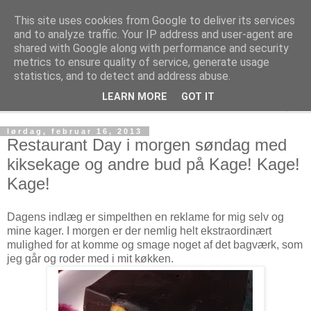
This site uses cookies from Google to deliver its services
Kage! Kage! Kage!
and to analyze traffic. Your IP address and user-agent are
shared with Google along with performance and security
metrics to ensure quality of service, generate usage
Kage, kultur og tanker
statistics, and to detect and address abuse.
LEARN MORE
GOT IT
▼
lørdag, februar 16, 2013
Restaurant Day i morgen søndag med
kiksekage og andre bud på Kage! Kage!
Kage!
Dagens indlæg er simpelthen en reklame for mig selv og
mine kager. I morgen er der nemlig helt ekstraordinært
mulighed for at komme og smage noget af det bagværk, som
jeg går og roder med i mit køkken.