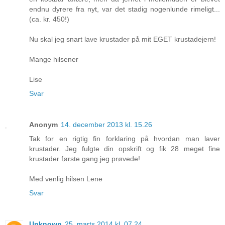
endnu dyrere fra nyt, var det stadig nogenlunde rimeligt...
(ca. kr. 450!)
Nu skal jeg snart lave krustader på mit EGET krustadejern!
Mange hilsener
Lise
Svar
Anonym
14. december 2013 kl. 15.26
Tak for en rigtig fin forklaring på hvordan man laver
krustader. Jeg fulgte din opskrift og fik 28 meget fine
krustader første gang jeg prøvede!
Med venlig hilsen Lene
Svar
Unknown
25. marts 2014 kl. 07.24