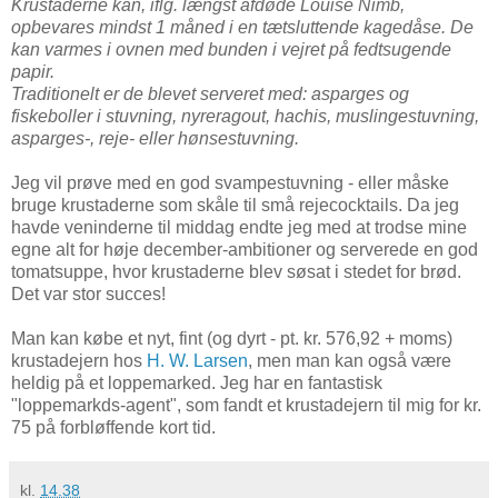
Krustaderne kan, iflg. længst afdøde Louise Nimb,
opbevares mindst 1 måned i en tætsluttende kagedåse. De
kan varmes i ovnen med bunden i vejret på fedtsugende
papir.
Traditionelt er de blevet serveret med: asparges og
fiskeboller i stuvning, nyreragout, hachis, muslingestuvning,
asparges-, reje- eller hønsestuvning.
Jeg vil prøve med en god svampestuvning - eller måske
bruge krustaderne som skåle til små rejecocktails. Da jeg
havde veninderne til middag endte jeg med at trodse mine
egne alt for høje december-ambitioner og serverede en god
tomatsuppe, hvor krustaderne blev søsat i stedet for brød.
Det var stor succes!
Man kan købe et nyt, fint (og dyrt - pt. kr. 576,92 + moms)
krustadejern hos
H. W. Larsen
, men man kan også være
heldig på et loppemarked. Jeg har en fantastisk
"loppemarkds-agent", som fandt et krustadejern til mig for kr.
75 på forbløffende kort tid.
kl.
14.38