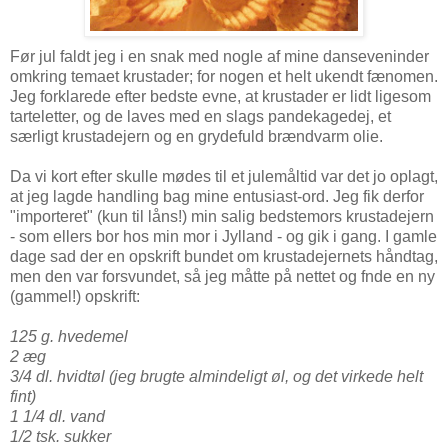
Før jul faldt jeg i en snak med nogle af mine danseveninder
omkring temaet krustader; for nogen et helt ukendt fænomen.
Jeg forklarede efter bedste evne, at krustader er lidt ligesom
tarteletter, og de laves med en slags pandekagedej, et
særligt krustadejern og en grydefuld brændvarm olie.
Da vi kort efter skulle mødes til et julemåltid var det jo oplagt,
at jeg lagde handling bag mine entusiast-ord. Jeg fik derfor
"importeret" (kun til låns!) min salig bedstemors krustadejern
- som ellers bor hos min mor i Jylland - og gik i gang. I gamle
dage sad der en opskrift bundet om krustadejernets håndtag,
men den var forsvundet, så jeg måtte på nettet og fnde en ny
(gammel!) opskrift:
125 g. hvedemel
2 æg
3/4 dl. hvidtøl (jeg brugte almindeligt øl, og det virkede helt
fint)
1 1/4 dl. vand
1/2 tsk. sukker