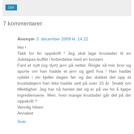
Del
7 kommentarer:
Anonym
3. december 2009 kl. 14.22
Hei !
Takk for fin oppskrift ! Jeg skal lage krustader til en
Juletapas-buffét i forbindelse med en konsert.
Fant et nytt (og dyrt) jern på nettet. Ringte så min bror og
spurte om han hadde et jern og gjett hva ! Han hadde
ryddet i sin kjeller dagen før og der dukket det opp et
krustadejern han ikke hadde sett på over 15 år. Snakk om
tilfeldighet. Jeg har nå hentet det og er på vei for å kjøpe
ingrediensene. Men, hvor mange krustader går det på din
oppskrift ?
Vennlig hilsen
Annabet
Svar