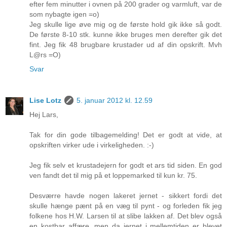
efter fem minutter i ovnen på 200 grader og varmluft, var de
som nybagte igen =o)
Jeg skulle lige øve mig og de første hold gik ikke så godt.
De første 8-10 stk. kunne ikke bruges men derefter gik det
fint. Jeg fik 48 brugbare krustader ud af din opskrift. Mvh
L@rs =O)
Svar
Lise Lotz
5. januar 2012 kl. 12.59
Hej Lars,
Tak for din gode tilbagemelding! Det er godt at vide, at
opskriften virker ude i virkeligheden. :-)
Jeg fik selv et krustadejern for godt et ars tid siden. En god
ven fandt det til mig på et loppemarked til kun kr. 75.
Desværre havde nogen lakeret jernet - sikkert fordi det
skulle hænge pænt på en væg til pynt - og forleden fik jeg
folkene hos H.W. Larsen til at slibe lakken af. Det blev også
en kostbar affære, men da jernet i mellemtiden er blevet