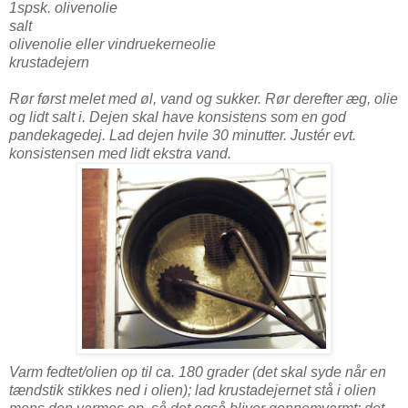
1spsk. olivenolie
salt
olivenolie eller vindruekerneolie
krustadejern
Rør først melet med øl, vand og sukker. Rør derefter æg, olie
og lidt salt i. Dejen skal have konsistens som en god
pandekagedej. Lad dejen hvile 30 minutter. Justér evt.
konsistensen med lidt ekstra vand.
Varm fedtet/olien op til ca. 180 grader (det skal syde når en
tændstik stikkes ned i olien); lad krustadejernet stå i olien