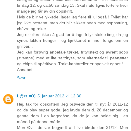
lørdag 12. og ca.50 søndag 13. Skal naturligvis fortelle hvor
mange jeg får av din oppskrift.
Hvis de blir vellykkede, lager jeg flere til jul også ! Fyllet har
jeg ikke bestemt, men det blir sikkert noen med soppstuing,
chèvre og reker.
Jeg er ellers ikke så glad for å lage frityr-stekte ting, da jeg
synes lukten henger i og kjøkkenet minner lenge om en
grillbar...
Jeg kan forøvrig anbefale tørket, frityrstekt og avrent sopp
(svampe) med et lite saltdryss, som alternativ til peanøtter
og chips til apéritiven. Trakt-kantareller er spesielt egnet !
Annabet
Svar
L@rs =O)
5. januar 2012 kl. 12.36
Hej, tak for opskriften! Jeg prøvede den til nyt år 2011-12
og de blev super gode. jeg lavde dem d. 28 december og
gemte dem i en kagedåse, da de jo kan holde sig i en
måned på denne måde
Men Øv - de var begyndt at blive bløde den 31/12. Men