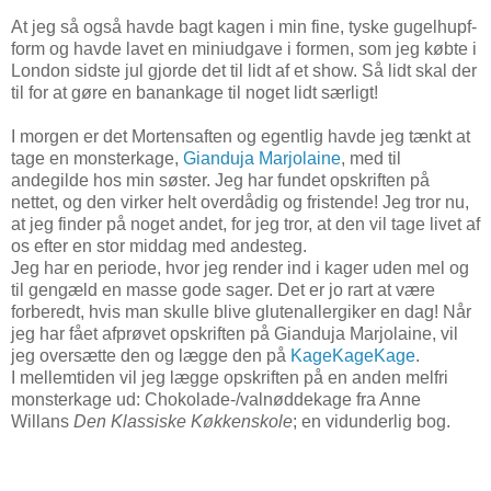
At jeg så også havde bagt kagen i min fine, tyske gugelhupf-
form og havde lavet en miniudgave i formen, som jeg købte i
London sidste jul gjorde det til lidt af et show. Så lidt skal der
til for at gøre en banankage til noget lidt særligt!
I morgen er det Mortensaften og egentlig havde jeg tænkt at
tage en monsterkage,
Gianduja Marjolaine
, med til
andegilde hos min søster. Jeg har fundet opskriften på
nettet, og den virker helt overdådig og fristende! Jeg tror nu,
at jeg finder på noget andet, for jeg tror, at den vil tage livet af
os efter en stor middag med andesteg.
Jeg har en periode, hvor jeg render ind i kager uden mel og
til gengæld en masse gode sager. Det er jo rart at være
forberedt, hvis man skulle blive glutenallergiker en dag! Når
jeg har fået afprøvet opskriften på Gianduja Marjolaine, vil
jeg oversætte den og lægge den på
KageKageKage
.
I mellemtiden vil jeg lægge opskriften på en anden melfri
monsterkage ud: Chokolade-/valnøddekage fra Anne
Willans
Den Klassiske Køkkenskole
; en vidunderlig bog.