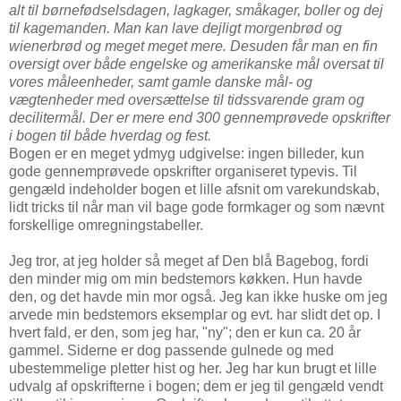
alt til børnefødselsdagen, lagkager, småkager, boller og dej
til kagemanden. Man kan lave dejligt morgenbrød og
wienerbrød og meget meget mere. Desuden får man en fin
oversigt over både engelske og amerikanske mål oversat til
vores måleenheder, samt gamle danske mål- og
vægtenheder med oversættelse til tidssvarende gram og
decilitermål. Der er mere end 300 gennemprøvede opskrifter
i bogen til både hverdag og fest.
Bogen er en meget ydmyg udgivelse: ingen billeder, kun
gode gennemprøvede opskrifter organiseret typevis. Til
gengæld indeholder bogen et lille afsnit om varekundskab,
lidt tricks til når man vil bage gode formkager og som nævnt
forskellige omregningstabeller.
Jeg tror, at jeg holder så meget af Den blå Bagebog, fordi
den minder mig om min bedstemors køkken. Hun havde
den, og det havde min mor også. Jeg kan ikke huske om jeg
arvede min bedstemors eksemplar og evt. har slidt det op. I
hvert fald, er den, som jeg har, "ny"; den er kun ca. 20 år
gammel. Siderne er dog passende gulnede og med
ubestemmelige pletter hist og her. Jeg har kun brugt et lille
udvalg af opskrifterne i bogen; dem er jeg til gengæld vendt