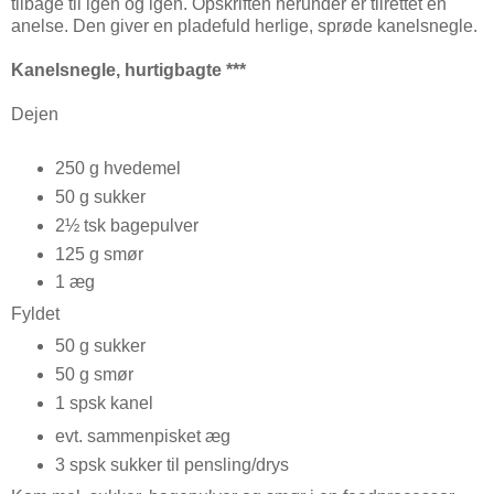
tilbage til igen og igen. Opskriften herunder er tilrettet en
anelse. Den giver en pladefuld herlige, sprøde kanelsnegle.
Kanelsnegle, hurtigbagte ***
Dejen
250 g hvedemel
50 g sukker
2½ tsk bagepulver
125 g smør
1 æg
Fyldet
50 g sukker
50 g smør
1 spsk kanel
evt. sammenpisket æg
3 spsk sukker til pensling/drys