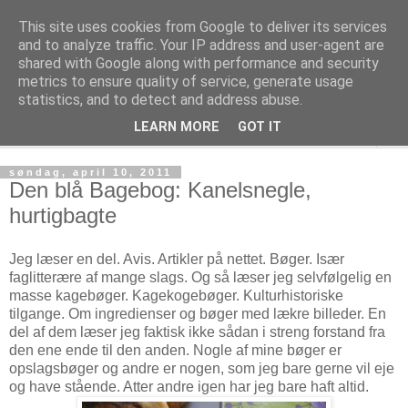
This site uses cookies from Google to deliver its services
Kage! Kage! Kage!
and to analyze traffic. Your IP address and user-agent are
shared with Google along with performance and security
metrics to ensure quality of service, generate usage
Kage, kultur og tanker
statistics, and to detect and address abuse.
LEARN MORE
GOT IT
▼
søndag, april 10, 2011
Den blå Bagebog: Kanelsnegle,
hurtigbagte
Jeg læser en del. Avis. Artikler på nettet. Bøger. Især
faglitterære af mange slags. Og så læser jeg selvfølgelig en
masse kagebøger. Kagekogebøger. Kulturhistoriske
tilgange. Om ingredienser og bøger med lækre billeder. En
del af dem læser jeg faktisk ikke sådan i streng forstand fra
den ene ende til den anden. Nogle af mine bøger er
opslagsbøger og andre er nogen, som jeg bare gerne vil eje
og have stående. Atter andre igen har jeg bare haft altid.