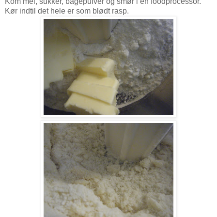
Kom mel, sukker, bagepulver og smør i en foodprocessor.
Kør indtil det hele er som blødt rasp.