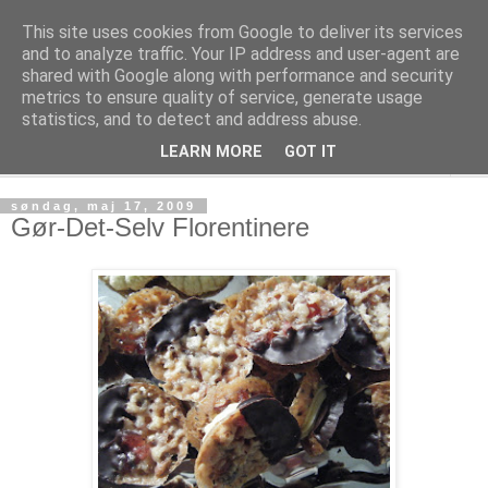
This site uses cookies from Google to deliver its services
Kage! Kage! Kage!
and to analyze traffic. Your IP address and user-agent are
shared with Google along with performance and security
metrics to ensure quality of service, generate usage
Kage, kultur og tanker
statistics, and to detect and address abuse.
LEARN MORE
GOT IT
▼
søndag, maj 17, 2009
Gør-Det-Selv Florentinere